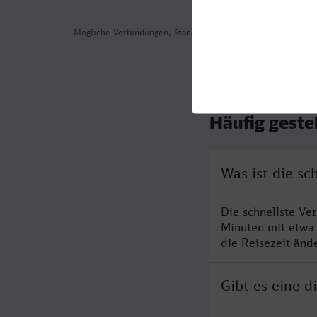
Mögliche Verbindungen, Stand: 2026-08-02 01:52
Häufig geste
Was ist die s
Die schnellste Ve
Minuten mit etwa
die Reisezeit änd
Gibt es eine 