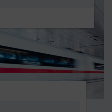
Metanavigatio