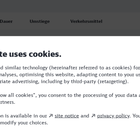
Dauer
Umstiege
Verkehrsmittel
9:54
3
S,RJ,ICE
12:55
6
RRB,RE,RJ,NX,ICE,VIA,HLB
17:10
6
CAN,RRB,RJ,NX,ICE