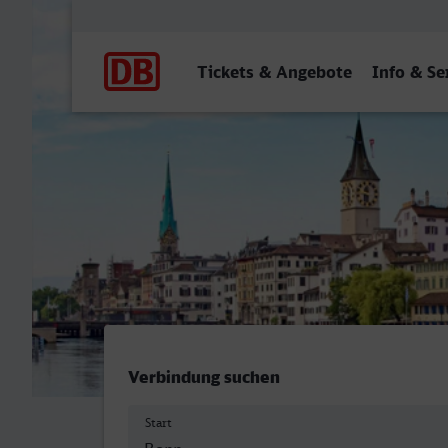
Hauptnavigation
Tickets & Angebote
Info & Se
Bonn Hbf (tief) - Zürich H
Verbindung suchen
Start