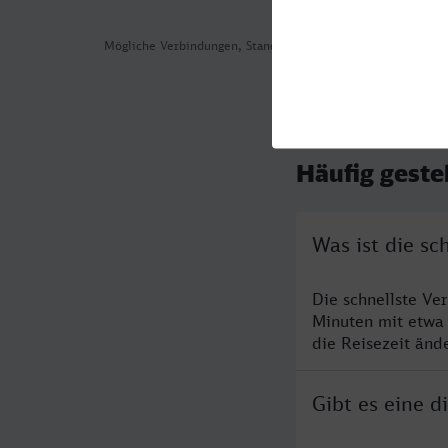
Mögliche Verbindungen, Stand: 2026-08-01 04:13
Häufig geste
Was ist die s
Die schnellste Ve
Minuten mit etwa
die Reisezeit änd
Gibt es eine 