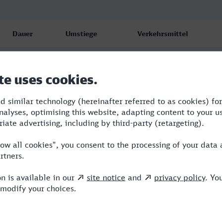
Dauer
Umstiege
Verkehrsmittel
5:55
2
STR,ICE
7:18
1
ICE
13:41
4
RE,ICE