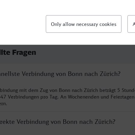
llte Fragen
chnellste Verbindung von Bonn nach Zürich?
rbindung mit dem Zug von Bonn nach Zürich beträgt 5 Stun
 47 Verbindungen pro Tag. An Wochenenden und Feiertagen 
ern.
direkte Verbindung von Bonn nach Zürich?