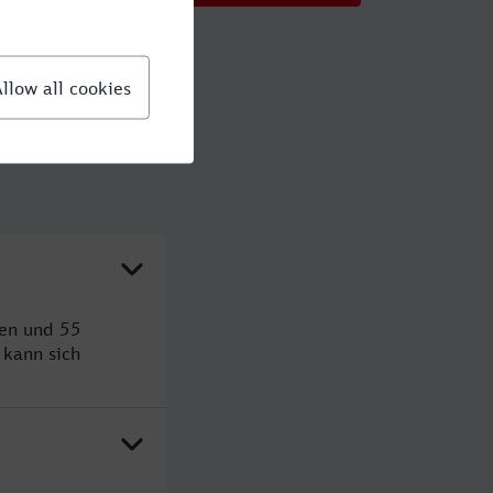
den und 55
kann sich