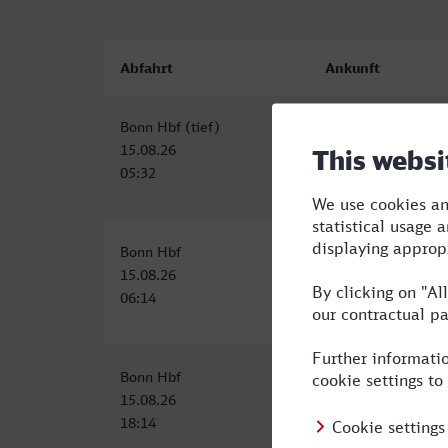
Abfahrt
Ankunft
Bonn Hbf (tief)
Zürich HB
15.08.26
15.08.26
05:32
11:27
Bonn Hbf
Zürich HB
15.08.26
15.08.26
06:14
13:32
Bonn Hbf
Zürich HB
15.08.26
16.08.26
18:14
07:55