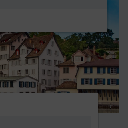
Metanavigatio