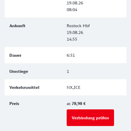
19.08.26
08:04
Rostock Hbf
19.08.26
14:55
6:51
1
NX,ICE
78,98 €
ab
Verbindung prüfen
für Preise 