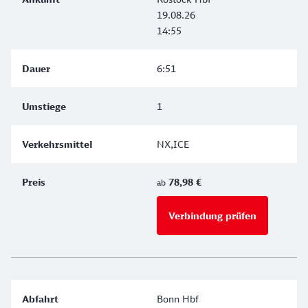
19.08.26
14:55
6:51
1
NX,ICE
78,98 €
ab
Verbindung prüfen
für Preise 
Bonn Hbf