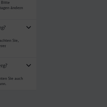
 Bitte
rtagen ändern
rg?
achten Sie,
erer
erg?
hten Sie auch
ann.