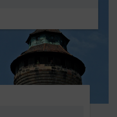
Metanavigatio