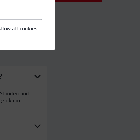
?
 Stunden und
gen kann