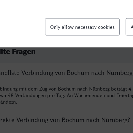
llte Fragen
chnellste Verbindung von Bochum nach Nürnberg
erbindung mit dem Zug von Bochum nach Nürnberg beträgt 4
twa 48 Verbindungen pro Tag. An Wochenenden und Feierta
 ändern.
direkte Verbindung von Bochum nach Nürnberg?