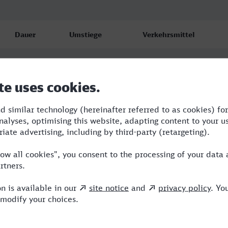
Dauer
Umstiege
Verkehrsmittel
4:22
0
ICE
5:01
1
NX,ICE
4:39
1
NX,ICE