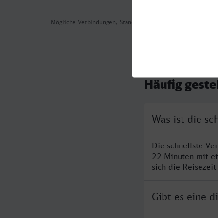
Mögliche Verbindungen, Stand: 2026-07-31 00:55
Häufig geste
Was ist die s
Die schnellste V
22 Minuten mit e
sich die Reisezeit
Gibt es eine 