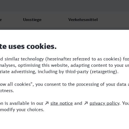
r
Umstiege
Verkehrsmittel
1
NX,VIA
1
NX,VIA
1
NX,VIA