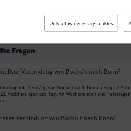
llte Fragen
chnellste Verbindung von Bocholt nach Bonn?
rbindung mit dem Zug von Bocholt nach Bonn beträgt 2 Stu
 21 Verbindungen pro Tag. An Wochenenden und Feiertagen 
ern.
direkte Verbindung von Bocholt nach Bonn?