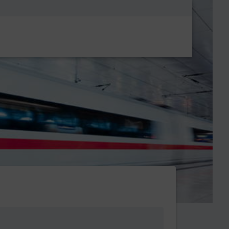
Metanavigatio