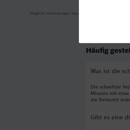
Mögliche Verbindungen, Stand: 2026-07-29 06:53
Häufig geste
Was ist die s
Die schnellste Ve
Minuten mit etwa
die Reisezeit änd
Gibt es eine 