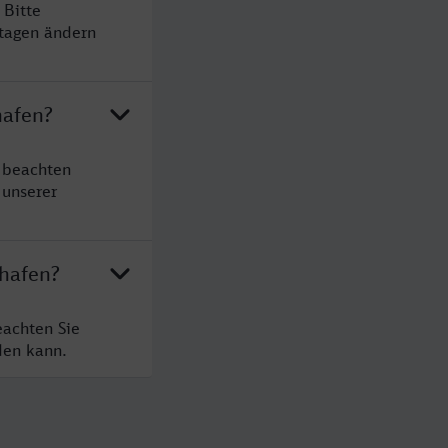
 Bitte
rtagen ändern
hafen?
 beachten
 unserer
shafen?
eachten Sie
den kann.