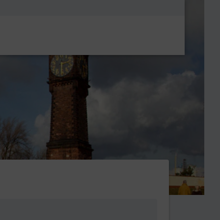
Metanavigatio