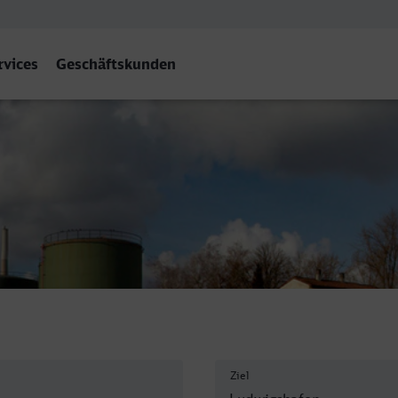
rvices
Geschäftskunden
igshafen (Rh) Hbf
Ziel