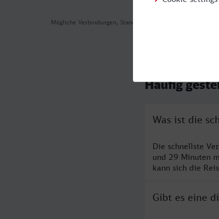
Mögliche Verbindungen, Stand: 2026-08-01 03:11
Häufig geste
Was ist die s
Die schnellste Ve
und 29 Minuten m
kann sich die Rei
Gibt es eine 