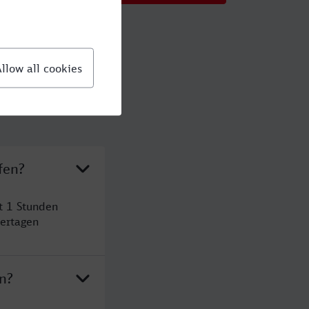
fen?
t 1 Stunden
ertagen
n?