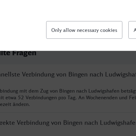
llte Fragen
chnellste Verbindung von Bingen nach Ludwigsha
rbindung mit dem Zug von Bingen nach Ludwigshafen beträg
it etwa 52 Verbindungen pro Tag. An Wochenenden und Fei
sezeit ändern.
direkte Verbindung von Bingen nach Ludwigshafe