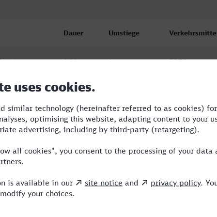
Dauer
Umstiege
Verkehrsmitte
) Hbf
1:29
1
RE,TR
) Hbf
1:32
1
RE,TR
) Hbf
1:37
1
RE,TR