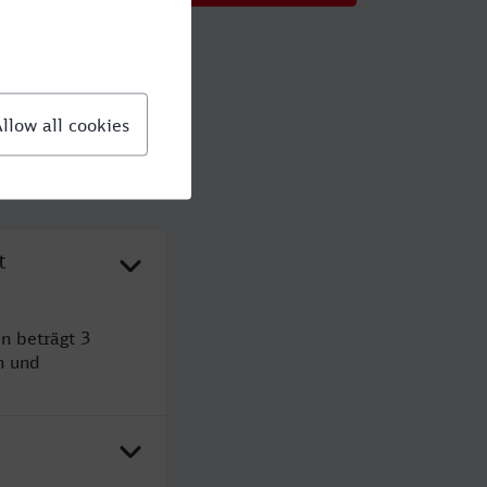
t
n beträgt 3
n und