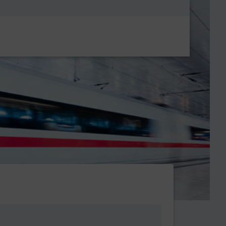
Metanavigatio