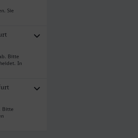
n. Sie
urt
ab. Bitte
heidet. In
furt
 Bitte
en