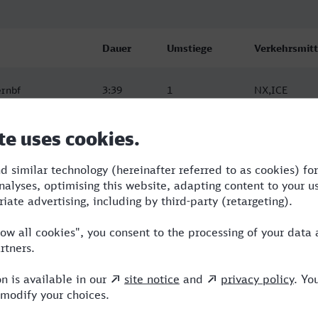
Dauer
Umstiege
Verkehrsmitt
ernbf
3:39
1
NX,ICE
ernbf
3:39
1
NX,ICE
ernbf
3:39
1
NX,ICE