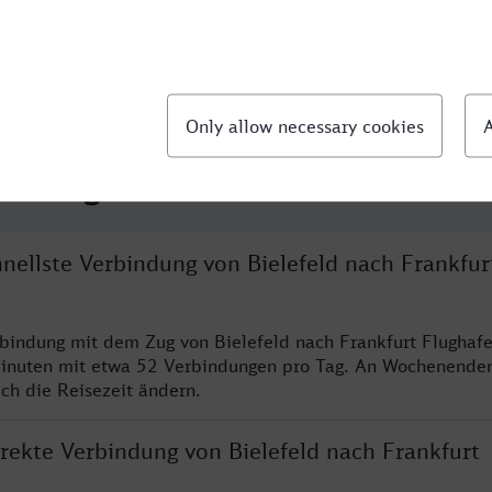
llte Fragen
hnellste Verbindung von Bielefeld nach Frankfur
rbindung mit dem Zug von Bielefeld nach Frankfurt Flughafe
inuten mit etwa 52 Verbindungen pro Tag. An Wochenende
ich die Reisezeit ändern.
irekte Verbindung von Bielefeld nach Frankfurt