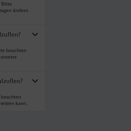
 Bitte
rtagen ändern
lzuflen?
tte beachten
 unserer
alzuflen?
e beachten
cheiden kann.