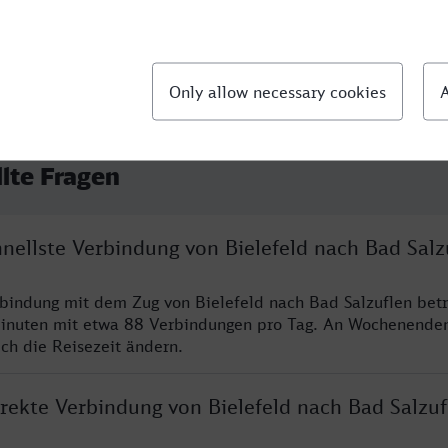
llte Fragen
hnellste Verbindung von Bielefeld nach Bad Salz
rbindung mit dem Zug von Bielefeld nach Bad Salzuflen betr
inuten mit etwa 88 Verbindungen pro Tag. An Wochenende
ich die Reisezeit ändern.
irekte Verbindung von Bielefeld nach Bad Salzuf