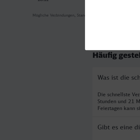
Mögliche Verbindungen, Stand: 2026-08-06 08:37
Häufig geste
Was ist die sc
Die schnellste Ve
Stunden und 21 M
Feiertagen kann s
Gibt es eine d