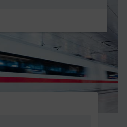
Metanavigatio