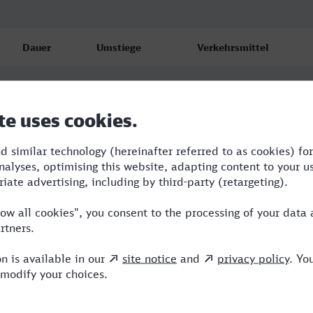
Dauer
Umstiege
Verkehrsmittel
0:21
1
WFB,ERB
0:27
1
ERB
0:27
1
ERB