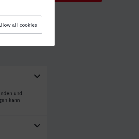
tunden und
gen kann