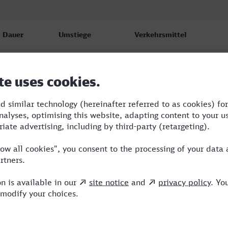
Dauer
Umstiege
Verkehrsmittel
6:15
1
ICE,NJ
6:22
1
RJX,ICE
7:10
1
BRB,ICE