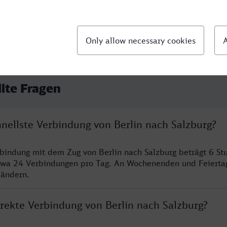
llte Fragen
hnellste Verbindung von Berlin nach Salzburg?
rbindung mit dem Zug von Berlin nach Salzburg beträgt 6 S
twa 24 Verbindungen pro Tag. An Wochenenden und Feierta
 ändern.
irekte Verbindung von Berlin nach Salzburg?