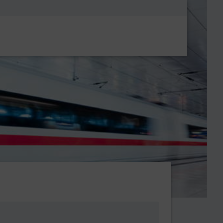
Metanavigatio