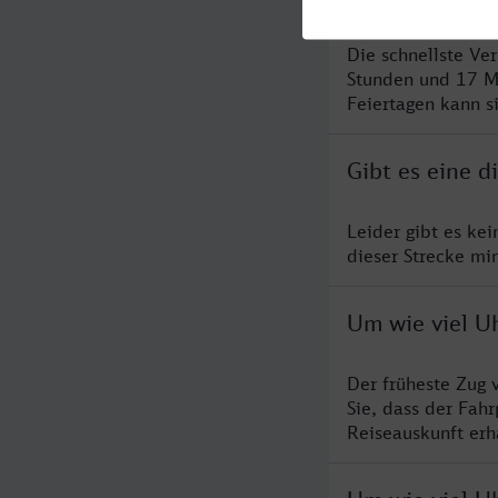
Die schnellste Ve
Stunden und 17 M
Feiertagen kann s
Gibt es eine d
Leider gibt es ke
dieser Strecke mi
Um wie viel Uh
Der früheste Zug 
Sie, dass der Fah
Reiseauskunft erha