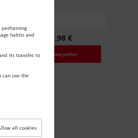
Preis
17,98 €
ab
Verbindung prüfen
für Preise ab 17,98 €
 Trier?