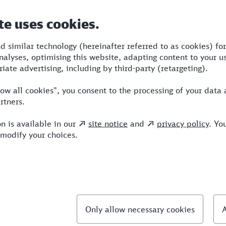
Dauer
Umstiege
Verkehrsmittel
3:17
2
S,RE,ICE
llte Fragen
hnellste Verbindung von Bergisch Gladbach nach