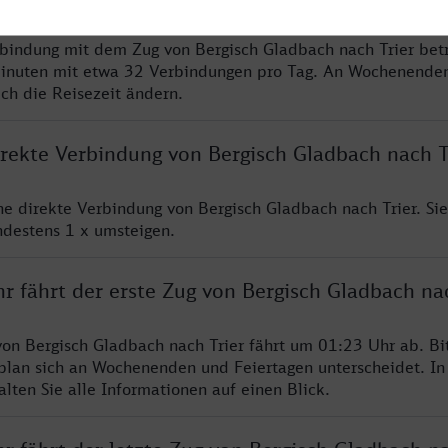
rbindung mit dem Zug von Bergisch Gladbach nach Trier bet
inuten mit etwa 32 Verbindungen pro Tag. An Wochenende
ich die Reisezeit ändern.
irekte Verbindung von Bergisch Gladbach nach T
ine direkte Verbindung von Bergisch Gladbach nach Trier. Si
ndestens 1 x umsteigen.
r fährt der erste Zug von Bergisch Gladbach na
von Bergisch Gladbach nach Trier fährt um 01:23 Uhr ab. Bi
rplan sich an Wochenenden und Feiertagen unterscheidet. In
lten Sie alle Informationen auf einen Blick.