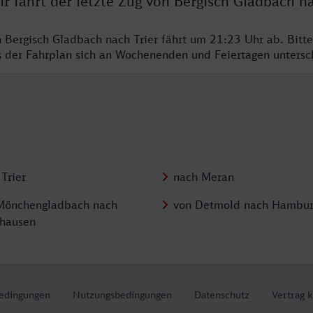
r fährt der letzte Zug von Bergisch Gladbach na
n Bergisch Gladbach nach Trier fährt um 21:23 Uhr ab. Bitt
ss der Fahrplan sich an Wochenenden und Feiertagen unters
Trier
nach Meran
Mönchengladbach nach
von Detmold nach Hambu
hausen
edingungen
Nutzungsbedingungen
Datenschutz
Vertrag 