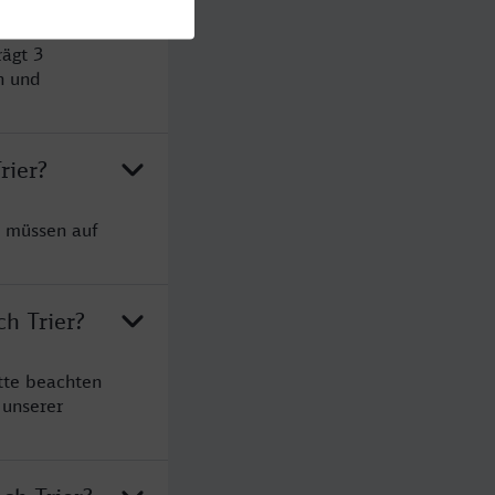
rägt 3
n und
rier?
e müssen auf
ch Trier?
tte beachten
 unserer