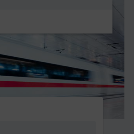
Metanavigatio