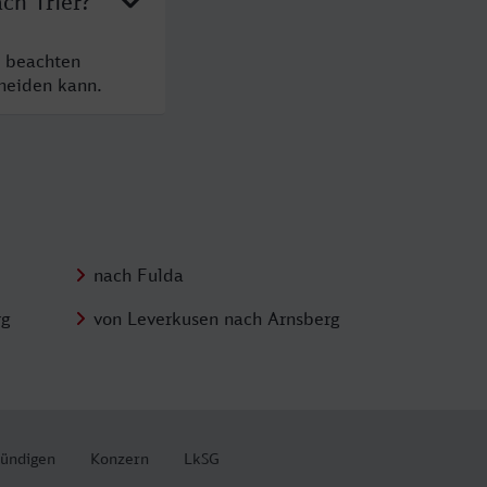
ch Trier?
e beachten
cheiden kann.
nach Fulda
rg
von Leverkusen nach Arnsberg
kündigen
Konzern
LkSG