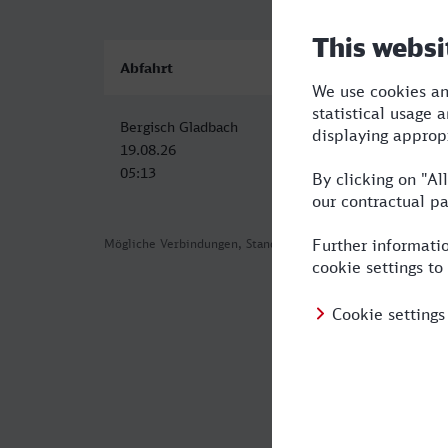
Abfahrt
Ankunft
Bergisch Gladbach
Trier Hbf
19.08.26
19.08.26
05:13
08:30
Mögliche Verbindungen, Stand: 2026-08-05 03:35
Häufig geste
Was ist die sc