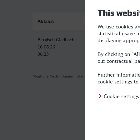
Abfahrt
Ankunft
Bergisch Gladbach
Merano/Meran
16.08.26
16.08.26
06:23
16:15
Mögliche Verbindungen, Stand: 2026-08-02 00:59
Häufig geste
Was ist die s