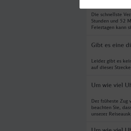
Die schnellste Ve
Stunden und 52 M
Feiertagen kann s
Gibt es eine 
Leider gibt es ke
auf dieser Streck
Um wie viel U
Der früheste Zug 
beachten Sie, das
unserer Reiseausku
Um wie viel Uh