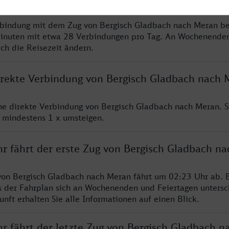
rbindung mit dem Zug von Bergisch Gladbach nach Meran be
inuten mit etwa 28 Verbindungen pro Tag. An Wochenende
ich die Reisezeit ändern.
direkte Verbindung von Bergisch Gladbach nach 
ine direkte Verbindung von Bergisch Gladbach nach Meran. 
e mindestens 1 x umsteigen.
hr fährt der erste Zug von Bergisch Gladbach n
von Bergisch Gladbach nach Meran fährt um 02:23 Uhr ab. B
s der Fahrplan sich an Wochenenden und Feiertagen untersc
nft erhalten Sie alle Informationen auf einen Blick.
r fährt der letzte Zug von Bergisch Gladbach n