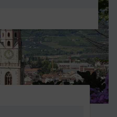
Metanavigatio