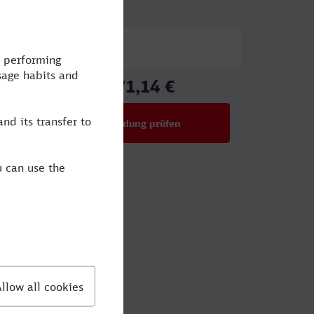
Preis
271,14 €
ab
Verbindung prüfen
für Preise ab 271,14 €
h Meran?