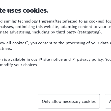
Dauer
Umstiege
Verkehrsmittel
9:52
4
R,S,RJ,ICE
llte Fragen
chnellste Verbindung von Bergisch Gladbach nac