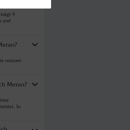
trägt 9
n und
Meran?
Sie müssen
ach Meran?
itte
heidet. In
ach