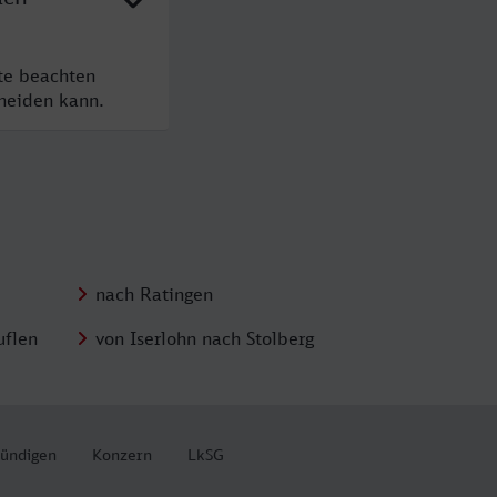
te beachten
cheiden kann.
nach Ratingen
uflen
von Iserlohn nach Stolberg
kündigen
Konzern
LkSG