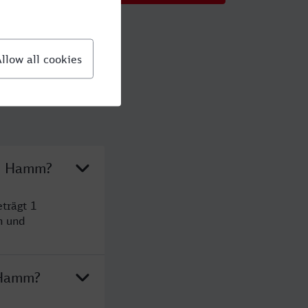
ch Hamm?
trägt 1
n und
 Hamm?