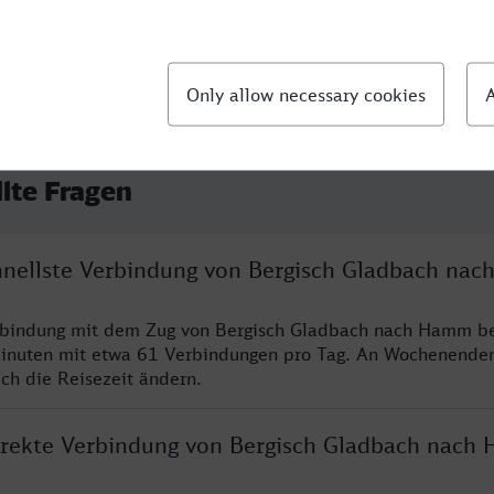
llte Fragen
chnellste Verbindung von Bergisch Gladbach na
erbindung mit dem Zug von Bergisch Gladbach nach Hamm be
inuten mit etwa 61 Verbindungen pro Tag. An Wochenende
ich die Reisezeit ändern.
direkte Verbindung von Bergisch Gladbach nach