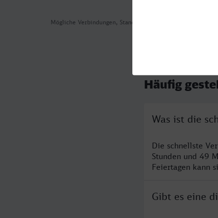
Mögliche Verbindungen, Stand: 2026-08-06 03:54
Häufig geste
Was ist die s
Die schnellste V
Stunden und 49 M
Feiertagen kann s
Gibt es eine 