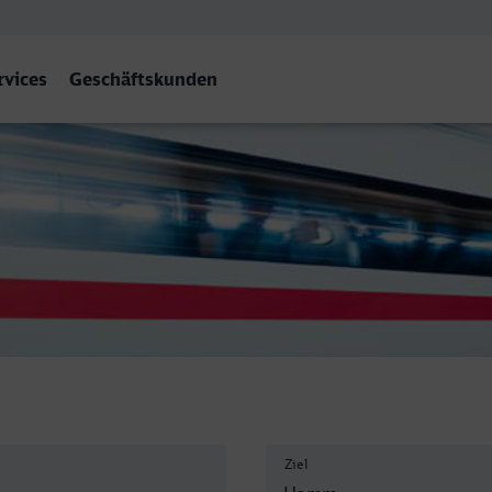
rvices
Geschäftskunden
 (Westf) Hbf
Ziel