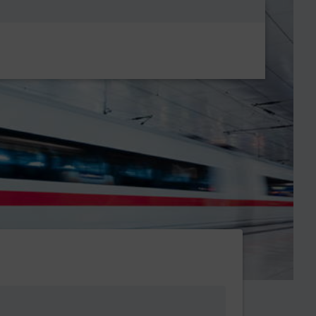
Metanavigatio