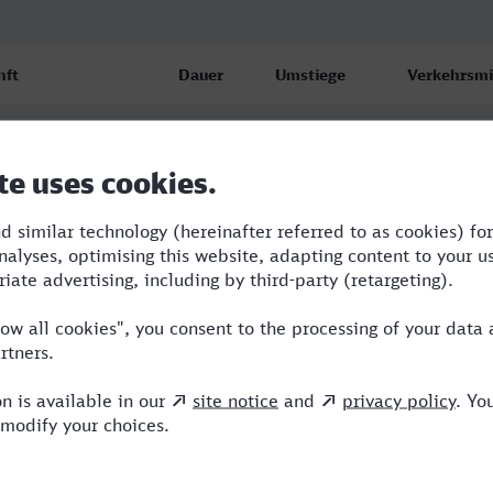
nft
Dauer
Umstiege
Verkehrsmi
 (Westf) Hbf
1:49
1
S,ICE
.26
 (Westf) Hbf
2:58
2
BUS,NX
.26
 (Westf) Hbf
2:58
2
BUS,NX
.26