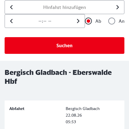
Datum der Hinfahrt
Uhrzeit der Hinfahrt
Ab
An
Uhrzeit als 
Uh
Bergisch Gladbach - Eberswalde
Hbf
Bergisch Gladbach
22.08.26
05:53