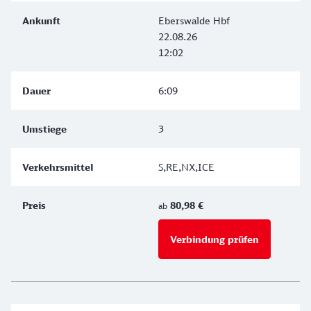
Eberswalde Hbf
22.08.26
12:02
6:09
3
S,RE,NX,ICE
80,98 €
ab
Verbindung prüfen
für Preise 