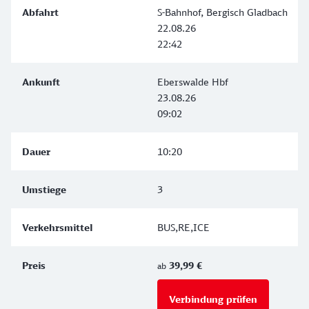
S-Bahnhof, Bergisch Gladbach
22.08.26
22:42
Eberswalde Hbf
23.08.26
09:02
10:20
3
BUS,RE,ICE
39,99 €
ab
Verbindung prüfen
für Preise 