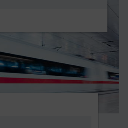
Metanavigatio