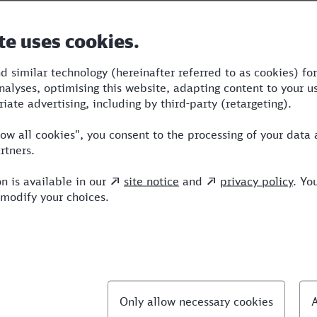
Dauer
Umstiege
Verkehrsmittel
1:58
2
S,RRB,NX
llte Fragen
chnellste Verbindung von Bergisch Gladbach nac