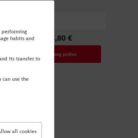
Preis
25,80 €
ab
Verbindung prüfen
für Preise ab 25,80 €
h Dorsten?