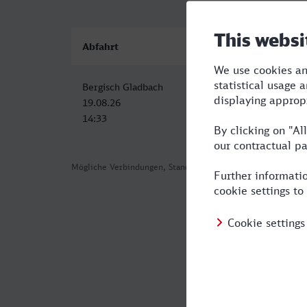
Abfahrt
Ankunft
Bergisch Gladbach
Dorsten
19.08.26
19.08.26
14:33
16:31
Mögliche Verbindungen, Stand: 2026-08-05 06:19
Häufig geste
Was ist die s