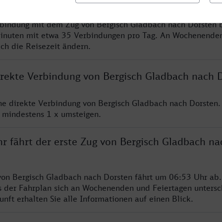
rbindung mit dem Zug von Bergisch Gladbach nach Dorsten b
inuten mit etwa 35 Verbindungen pro Tag. An Wochenende
ich die Reisezeit ändern.
direkte Verbindung von Bergisch Gladbach nach 
ine direkte Verbindung von Bergisch Gladbach nach Dorsten.
e mindestens 1 x umsteigen.
r fährt der erste Zug von Bergisch Gladbach na
von Bergisch Gladbach nach Dorsten fährt um 06:53 Uhr ab.
s der Fahrplan sich an Wochenenden und Feiertagen untersc
nft erhalten Sie alle Informationen auf einen Blick.