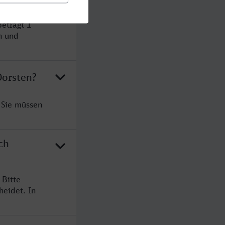
eträgt 1
n und
Dorsten?
 Sie müssen
ch
 Bitte
heidet. In