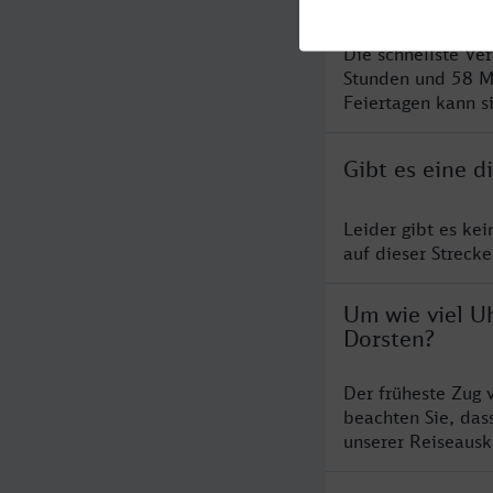
Die schnellste Ve
Stunden und 58 M
Feiertagen kann s
Gibt es eine 
Leider gibt es ke
auf dieser Streck
Um wie viel Uh
Dorsten?
Der früheste Zug 
beachten Sie, das
unserer Reiseausku