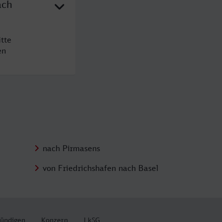
ach
tte
en
nach Pirmasens
von Friedrichshafen nach Basel
kündigen
Konzern
LkSG