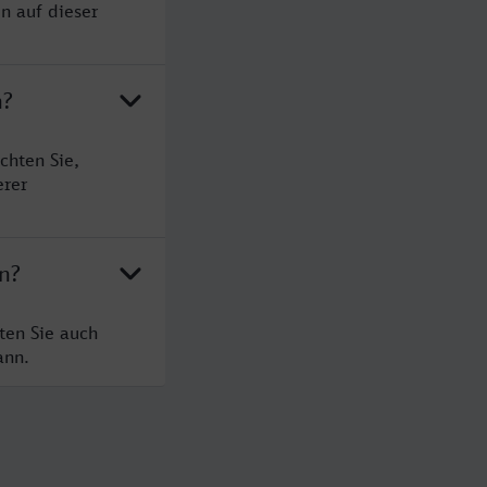
n auf dieser
n?
chten Sie,
erer
n?
ten Sie auch
ann.