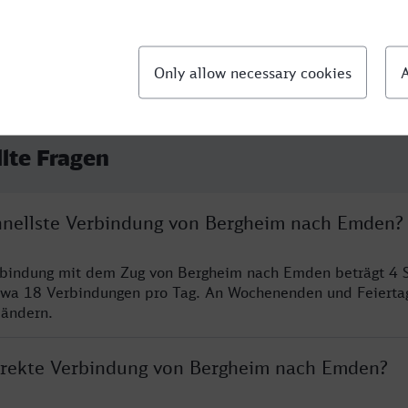
llte Fragen
chnellste Verbindung von Bergheim nach Emden?
erbindung mit dem Zug von Bergheim nach Emden beträgt 4 
twa 18 Verbindungen pro Tag. An Wochenenden und Feierta
 ändern.
direkte Verbindung von Bergheim nach Emden?