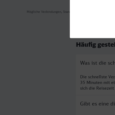
Mögliche Verbindungen, Stand: 2026-08-06 02:36
Häufig geste
Was ist die s
Die schnellste V
35 Minuten mit e
sich die Reisezeit
Gibt es eine 