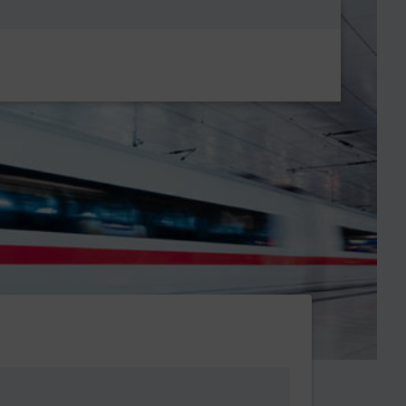
Metanavigatio