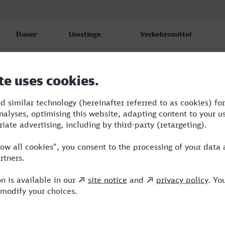
Dauer
Umstiege
Verkehrsmittel
4:35
1
RB,IC
5:11
2
RB,WFB,ICE
6:00
4
RB,BUS,WFB,ICE