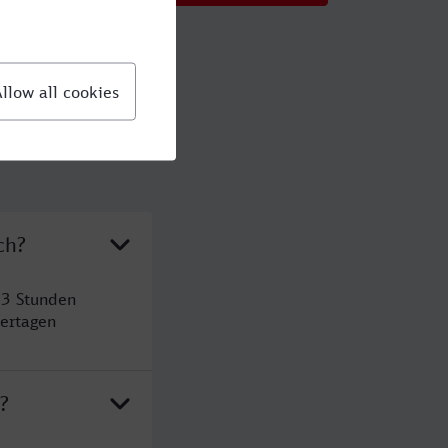
ch?
 3 Stunden
ertagen
?