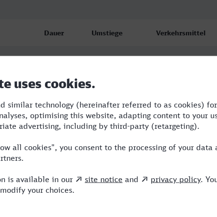
Dauer
Umstiege
Verkehrsmittel
3:19
1
RE,ICE
3:32
2
RE,ICE
3:35
2
RE,ICE