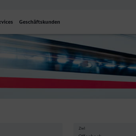
rvices
Geschäftskunden
(Main) Hbf
Ziel