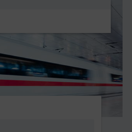
Metanavigatio