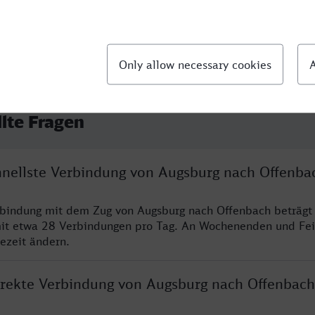
llte Fragen
chnellste Verbindung von Augsburg nach Offenba
rbindung mit dem Zug von Augsburg nach Offenbach beträgt
it etwa 28 Verbindungen pro Tag. An Wochenenden und Fei
sezeit ändern.
direkte Verbindung von Augsburg nach Offenbach