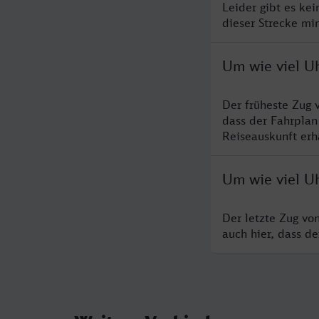
Leider gibt es ke
dieser Strecke mi
Um wie viel U
Der früheste Zug 
dass der Fahrplan
Reiseauskunft erha
Um wie viel U
Der letzte Zug vo
auch hier, dass d