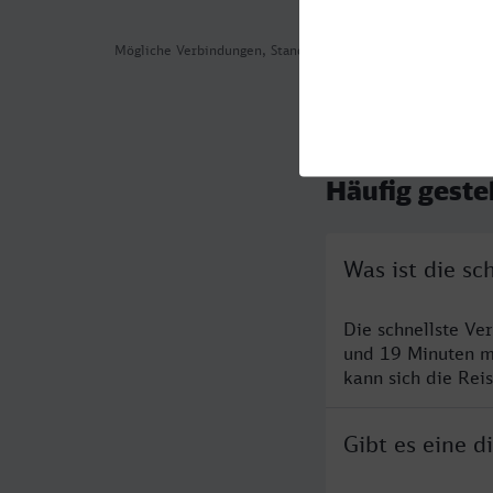
Mögliche Verbindungen, Stand: 2026-07-31 00:40
Häufig geste
Was ist die s
Die schnellste Ve
und 19 Minuten m
kann sich die Rei
Gibt es eine 