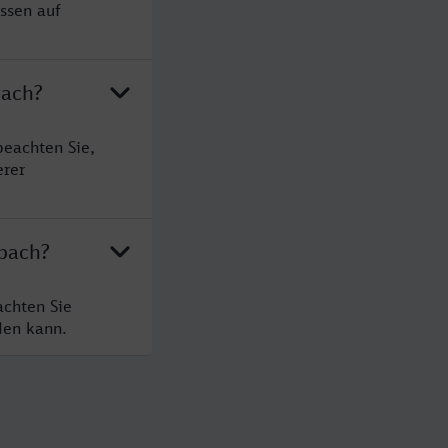
ssen auf
bach?
beachten Sie,
erer
nbach?
achten Sie
den kann.