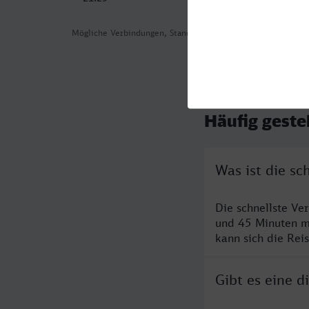
Mögliche Verbindungen, Stand: 2026-08-02 05:59
Häufig geste
Was ist die sc
Die schnellste Ve
und 45 Minuten m
kann sich die Rei
Gibt es eine 