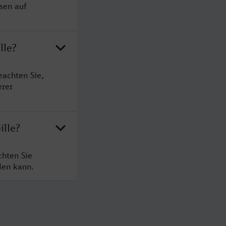
sen auf
lle?
eachten Sie,
erer
ille?
chten Sie
den kann.