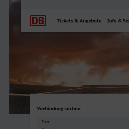
Hauptnavigation
Tickets & Angebote
Info & Se
Augsburg Hbf - Marseille-S
Verbindung suchen
Start