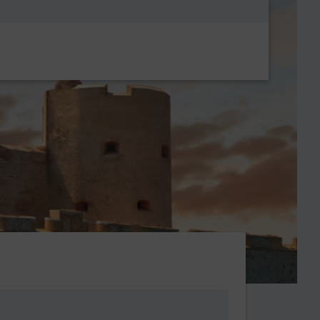
Metanavigatio