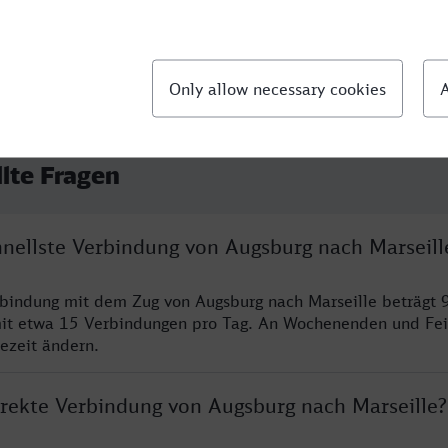
llte Fragen
hnellste Verbindung von Augsburg nach Marseill
rbindung mit dem Zug von Augsburg nach Marseille beträgt 
it etwa 15 Verbindungen pro Tag. An Wochenenden und Fei
sezeit ändern.
direkte Verbindung von Augsburg nach Marseille?