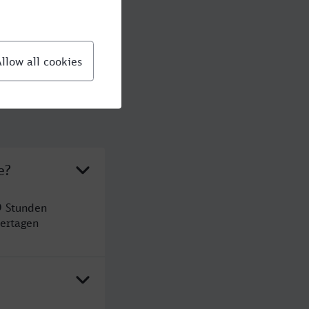
e?
9 Stunden
ertagen