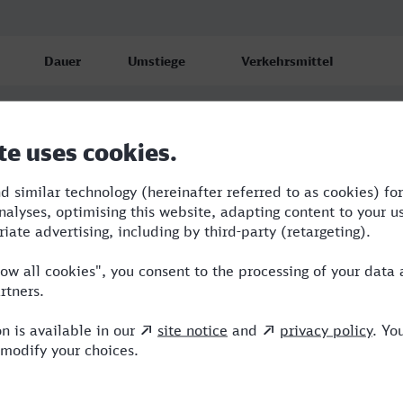
Dauer
Umstiege
Verkehrsmittel
9:45
1
TGV,ICE
11:26
4
TER,TGV
15:59
6
RB,TER,SBB,TGV,RE,ARV