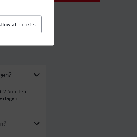
gen?
t 2 Stunden
ertagen
en?