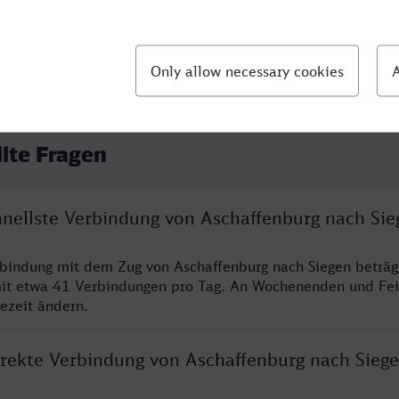
llte Fragen
chnellste Verbindung von Aschaffenburg nach Sie
rbindung mit dem Zug von Aschaffenburg nach Siegen beträg
it etwa 41 Verbindungen pro Tag. An Wochenenden und Fei
sezeit ändern.
direkte Verbindung von Aschaffenburg nach Sieg