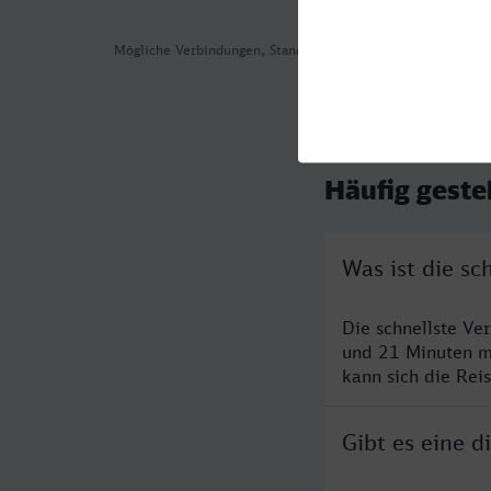
Mögliche Verbindungen, Stand: 2026-08-04 04:15
Häufig geste
Was ist die s
Die schnellste Ve
und 21 Minuten m
kann sich die Rei
Gibt es eine 