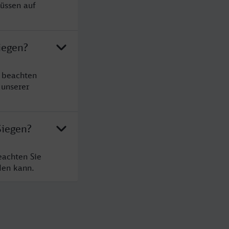
müssen auf
iegen?
e beachten
 unserer
Siegen?
eachten Sie
den kann.