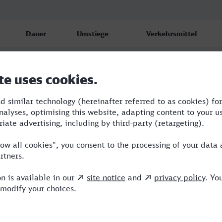
Dauer
Umstiege
Verkehrsmittel
2:21
3
RE,HLB
3:05
2
RE,HLB
2:31
2
RE,ICE,HLB