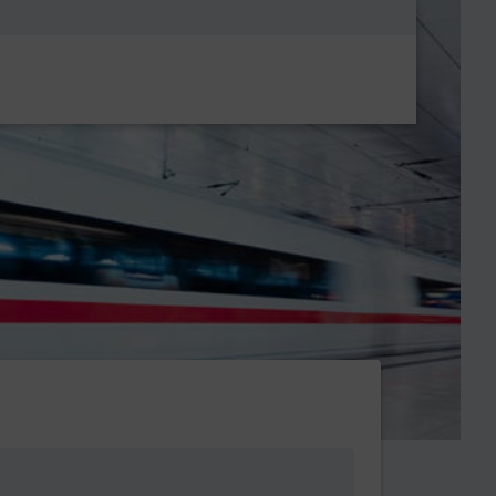
Metanavigatio