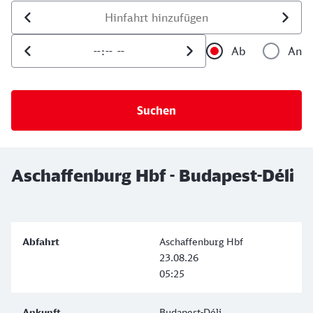
Datum der Hinfahrt
Uhrzeit der Hinfahrt
Ab
An
Uhrzeit als 
Uh
Aschaffenburg Hbf - Budapest-Déli
Aschaffenburg Hbf
23.08.26
05:25
Budapest-Déli