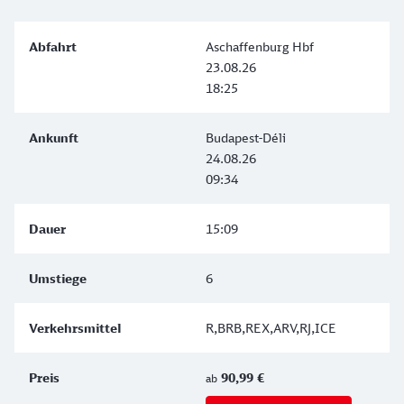
Aschaffenburg Hbf
23.08.26
18:25
Budapest-Déli
24.08.26
09:34
15:09
6
R,BRB,REX,ARV,RJ,ICE
90,99 €
ab