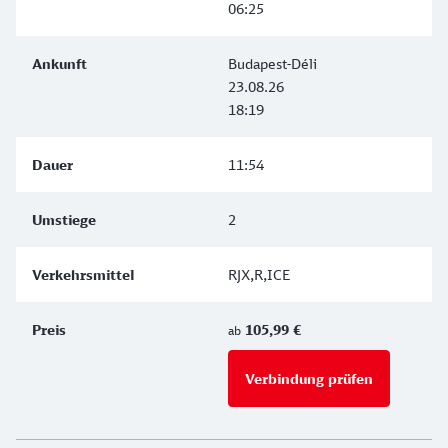
06:25
Budapest-Déli
23.08.26
18:19
11:54
2
RJX,R,ICE
105,99 €
ab
Verbindung prüfen
für Preise 