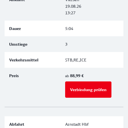
19.08.26
13:27
5:04
3
STB,RE,ICE
88,99 €
ab
Verbindung prüfen
für Preise 
Arnstadt Hbf