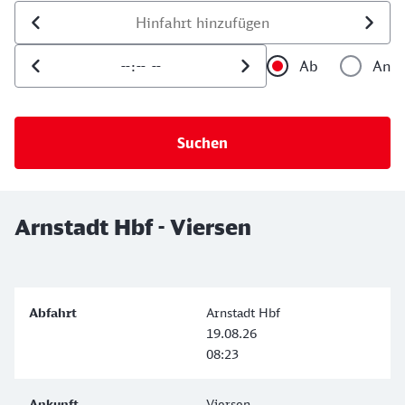
Datum der Hinfahrt
Uhrzeit der Hinfahrt
Ab
An
Uhrzeit als 
Uh
Arnstadt Hbf - Viersen
Arnstadt Hbf
19.08.26
08:23
Viersen