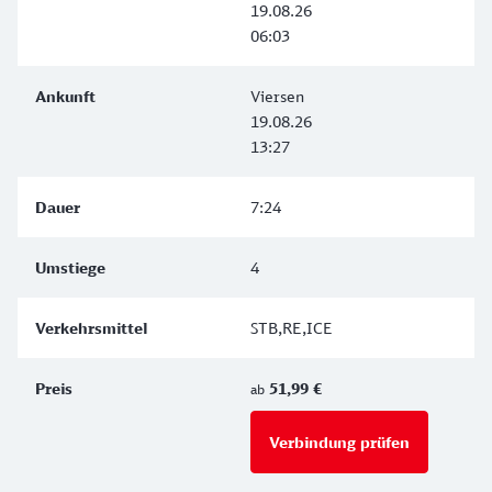
19.08.26
06:03
Viersen
19.08.26
13:27
7:24
4
STB,RE,ICE
51,99 €
ab
Verbindung prüfen
für Preise 