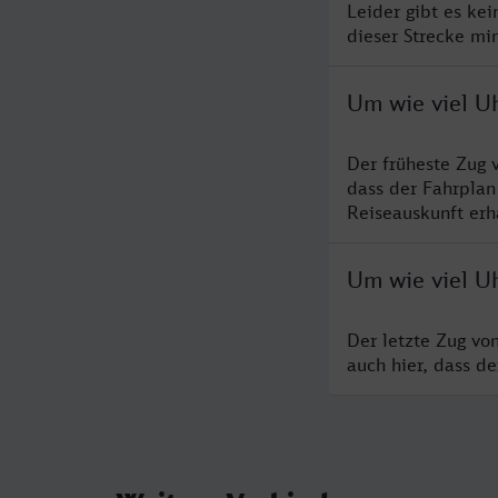
Leider gibt es ke
dieser Strecke mi
Um wie viel U
Der früheste Zug 
dass der Fahrplan
Reiseauskunft erha
Um wie viel U
Der letzte Zug vo
auch hier, dass d