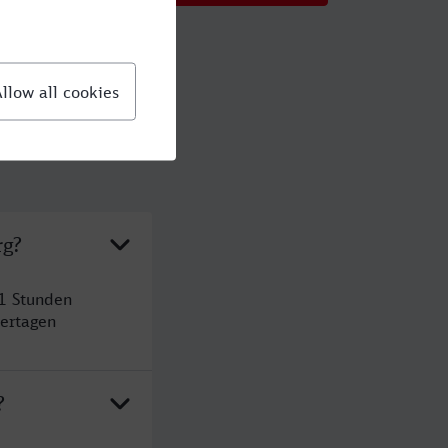
rg?
1 Stunden
ertagen
?