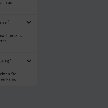
ssen auf
urg?
eachten Sie,
erer
burg?
chten Sie
den kann.