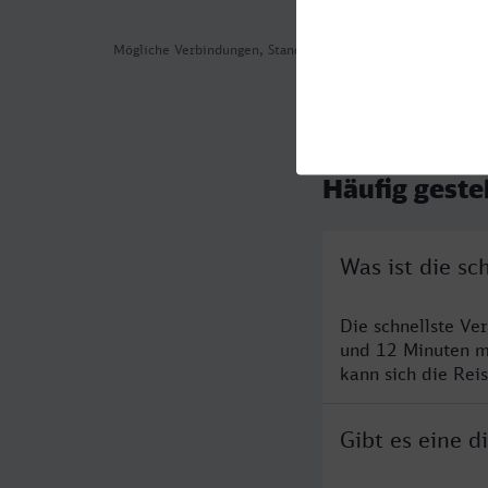
Mögliche Verbindungen, Stand: 2026-08-05 05:07
Häufig geste
Was ist die s
Die schnellste Ve
und 12 Minuten m
kann sich die Rei
Gibt es eine 