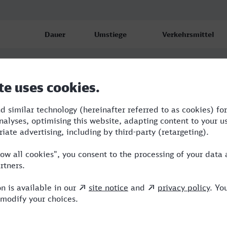
Dauer
Umstiege
Verkehrsmittel
1:12
1
ABR,RE
1:17
1
STB,ABR
1:16
1
ABR,RE