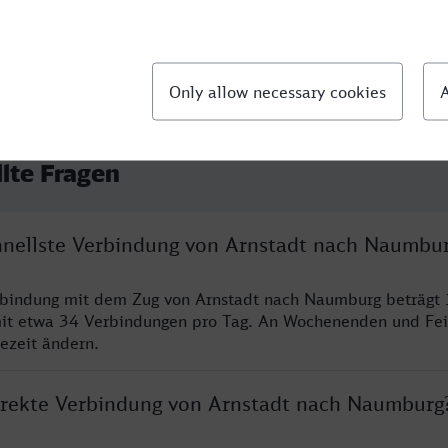
llte Fragen
chnellste Verbindung von Arnstadt nach Naumbu
rbindung mit dem Zug von Arnstadt nach Naumburg beträgt 
it etwa 34 Verbindungen pro Tag. An Wochenenden und Fei
sezeit ändern.
direkte Verbindung von Arnstadt nach Naumburg