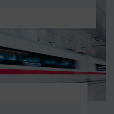
Metanavigatio