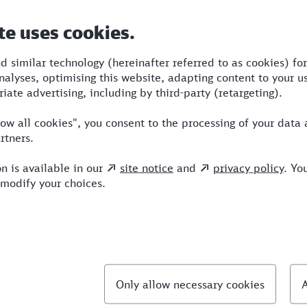
Dauer
Umstiege
Verkehrsmittel
5:36
5
RE,S,IC,ICE
llte Fragen
hnellste Verbindung von Arnsberg nach Sindelfi