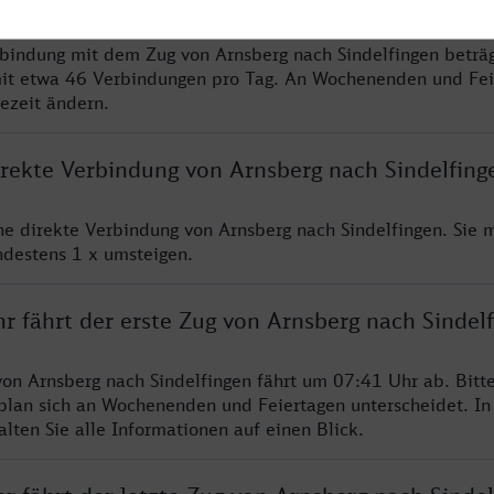
rbindung mit dem Zug von Arnsberg nach Sindelfingen beträ
it etwa 46 Verbindungen pro Tag. An Wochenenden und Fei
sezeit ändern.
irekte Verbindung von Arnsberg nach Sindelfing
ine direkte Verbindung von Arnsberg nach Sindelfingen. Sie 
ndestens 1 x umsteigen.
r fährt der erste Zug von Arnsberg nach Sindel
von Arnsberg nach Sindelfingen fährt um 07:41 Uhr ab. Bitt
rplan sich an Wochenenden und Feiertagen unterscheidet. In
lten Sie alle Informationen auf einen Blick.