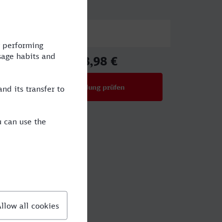
Preis
78,98 €
ab
Verbindung prüfen
für Preise ab 78,98 €
ngen?