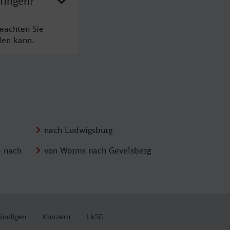
fingen?
beachten Sie
den kann.
nach Ludwigsburg
) nach
von Worms nach Gevelsberg
kündigen
Konzern
LkSG