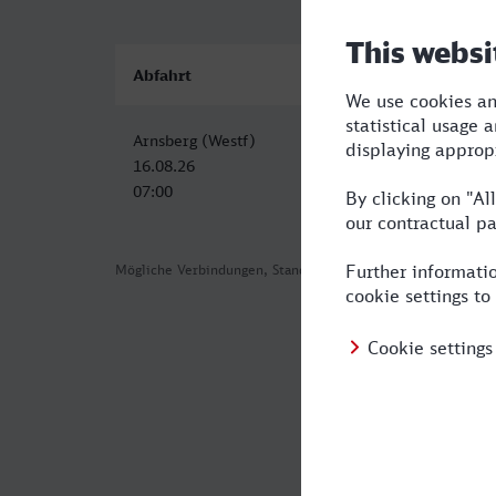
Abfahrt
Ankunft
Arnsberg (Westf)
Sindelfingen
16.08.26
16.08.26
07:00
12:36
Mögliche Verbindungen, Stand: 2026-08-02 00:51
Häufig geste
Was ist die sc