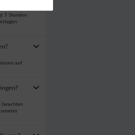
gt 5 Stunden
ertagen
en?
müssen auf
fingen?
e beachten
 unserer