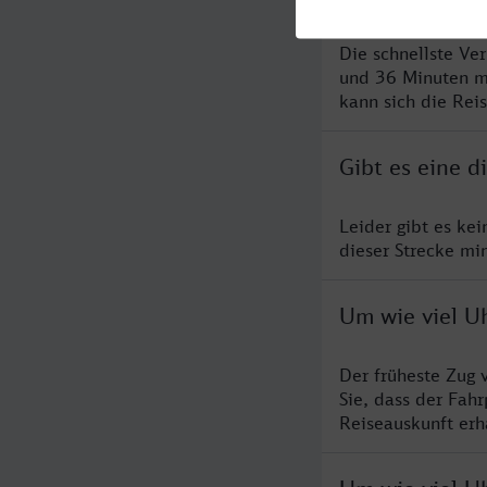
Die schnellste Ve
und 36 Minuten m
kann sich die Rei
Gibt es eine d
Leider gibt es ke
dieser Strecke mi
Um wie viel Uh
Der früheste Zug 
Sie, dass der Fah
Reiseauskunft erha