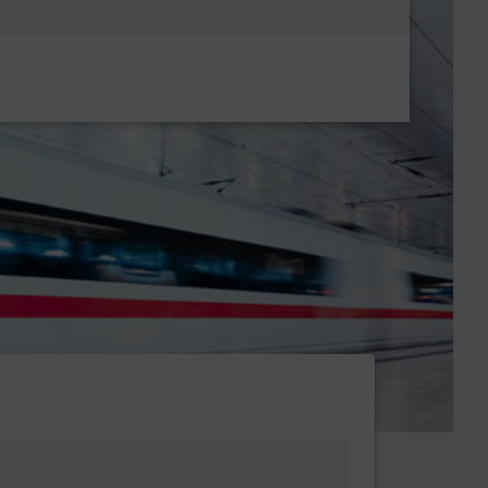
Metanavigatio