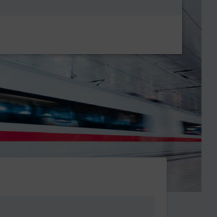
Metanavigatio