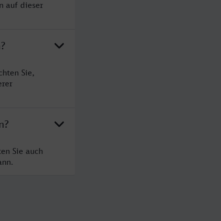
n auf dieser
n?
hten Sie,
erer
n?
ten Sie auch
ann.