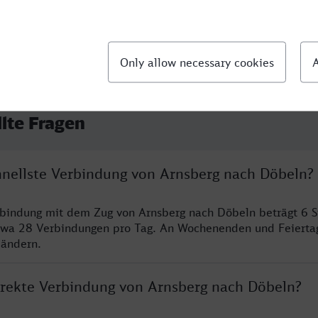
llte Fragen
chnellste Verbindung von Arnsberg nach Döbeln?
rbindung mit dem Zug von Arnsberg nach Döbeln beträgt 6 
twa 28 Verbindungen pro Tag. An Wochenenden und Feierta
 ändern.
direkte Verbindung von Arnsberg nach Döbeln?