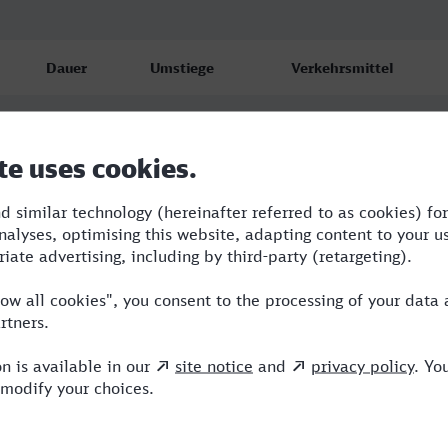
Dauer
Umstiege
Verkehrsmittel
6:27
3
RE,IC,ICE,MRB
7:55
3
RE,ICE,MRB
10:37
4
RE,ICE,MRB