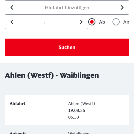
Datum der Hinfahrt
Uhrzeit der Hinfahrt
Ab
An
Uhrzeit als 
Uh
Ahlen (Westf) - Waiblingen
Ahlen (Westf)
19.08.26
05:33
Waiblingen