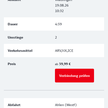
19.08.26
10:32
4:59
2
ARV,NX,ICE
59,99 €
ab
Verbindung prüfen
für Preise 
Ahlen (Westf)