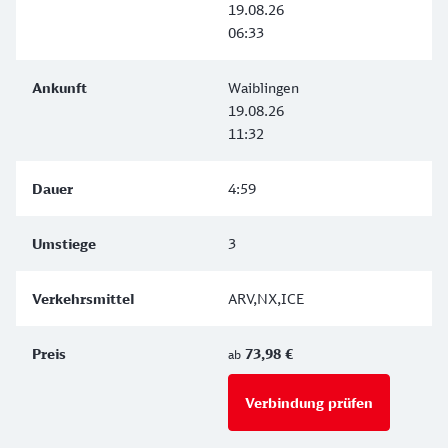
19.08.26
06:33
Waiblingen
19.08.26
11:32
4:59
3
ARV,NX,ICE
73,98 €
ab
Verbindung prüfen
für Preise 