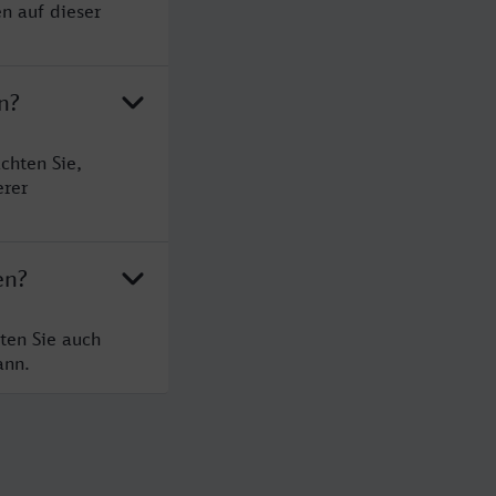
n auf dieser
n?
chten Sie,
erer
en?
ten Sie auch
ann.