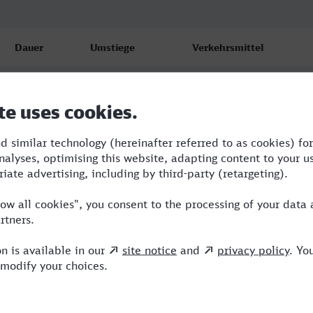
Dauer
Umstiege
Verkehrsmittel
1:03
1
ERB,IC
1:25
1
RB,NX
1:07
1
ERB,ICE