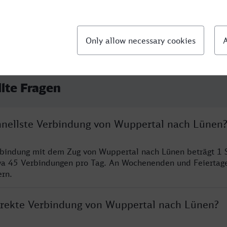
llte Fragen
chnellste Verbindung von Wuppertal nach Lünen
rbindung mit dem Zug von Wuppertal nach Lünen beträgt 1 
wa 45 Verbindungen pro Tag. An Wochenenden und Feiertage
ern.
direkte Verbindung von Wuppertal nach Lünen?