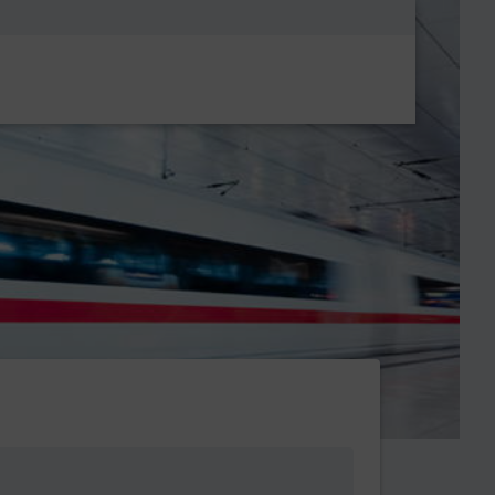
Metanavigatio