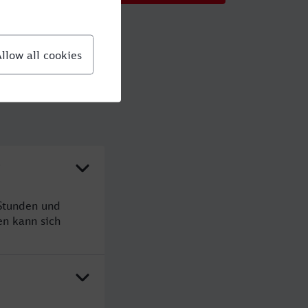
?
Stunden und
n kann sich