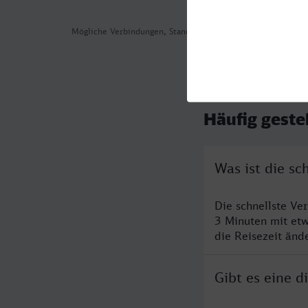
Mögliche Verbindungen, Stand: 2026-07-31 03:49
Häufig geste
Was ist die s
Die schnellste Ve
3 Minuten mit et
die Reisezeit änd
Gibt es eine 