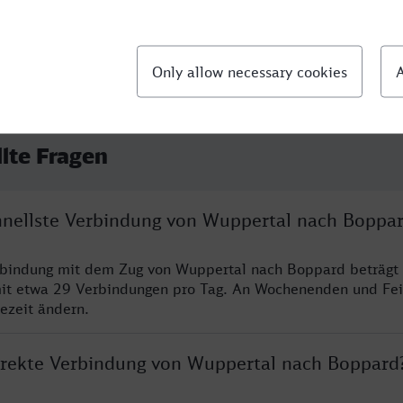
llte Fragen
chnellste Verbindung von Wuppertal nach Boppa
erbindung mit dem Zug von Wuppertal nach Boppard beträgt
it etwa 29 Verbindungen pro Tag. An Wochenenden und Fei
sezeit ändern.
direkte Verbindung von Wuppertal nach Boppard