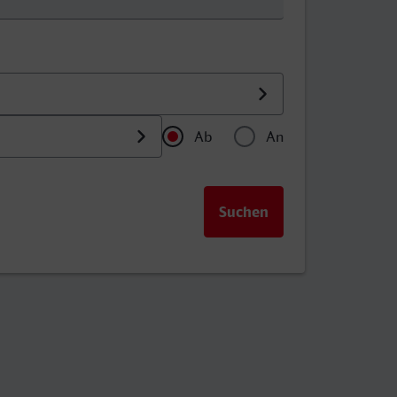
Ab
An
Uhrzeit als Abfahrtszeitpu
Uhrzeit als Anku