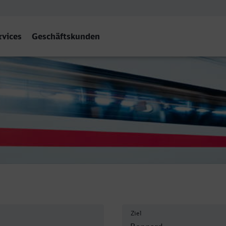
rvices
Geschäftskunden
Hbf
Ziel