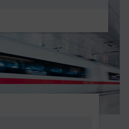
Metanavigatio