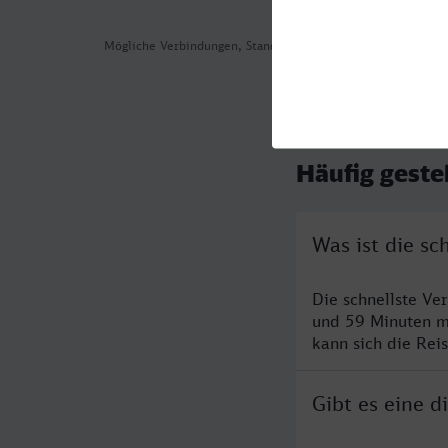
Mögliche Verbindungen, Stand: 2026-08-04 04:28
Häufig geste
Was ist die s
Die schnellste V
und 59 Minuten m
kann sich die Rei
Gibt es eine 