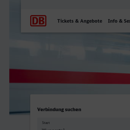
Hauptnavigation
Tickets & Angebote
Info & Se
Wuppertal Hbf - Boppard 
Verbindung suchen
Start