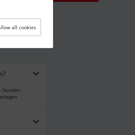
n?
4 Stunden
ertagen
?