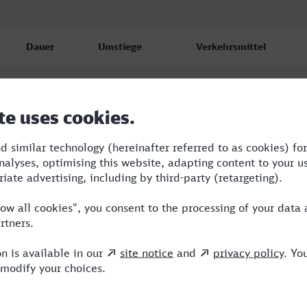
Dauer
Umstiege
Verkehrsmittel
4:35
0
ICE
5:35
3
RE,ME,ICE
4:51
3
OE,ICE,ERX