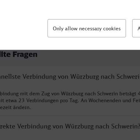
llte Fragen
chnellste Verbindung von Würzburg nach Schweri
rbindung mit dem Zug von Würzburg nach Schwerin beträgt 
it etwa 23 Verbindungen pro Tag. An Wochenenden und Fei
sezeit ändern.
direkte Verbindung von Würzburg nach Schwerin