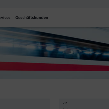
rvices
Geschäftskunden
Hbf
Ziel