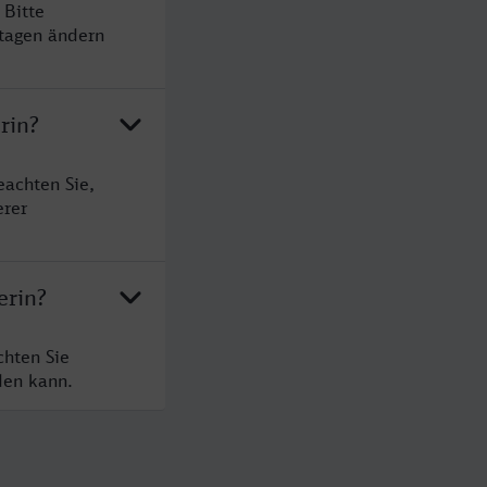
 Bitte
rtagen ändern
rin?
eachten Sie,
erer
erin?
chten Sie
den kann.