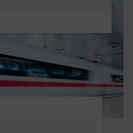
Metanavigatio