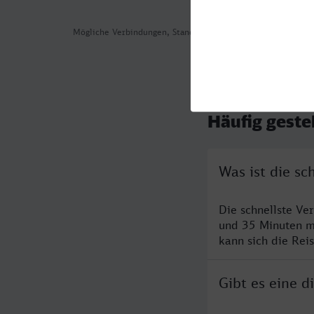
Mögliche Verbindungen, Stand: 2026-08-04 06:47
Häufig geste
Was ist die s
Die schnellste Ve
und 35 Minuten m
kann sich die Rei
Gibt es eine 