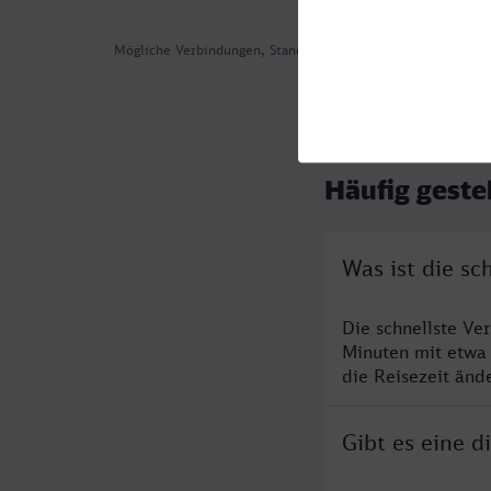
Mögliche Verbindungen, Stand: 2026-08-05 14:35
Häufig geste
Was ist die s
Die schnellste Ve
Minuten mit etwa
die Reisezeit änd
Gibt es eine 