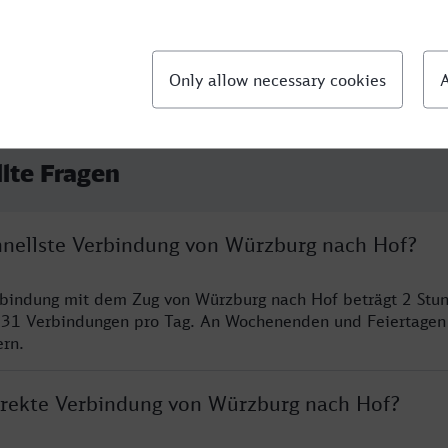
llte Fragen
chnellste Verbindung von Würzburg nach Hof?
rbindung mit dem Zug von Würzburg nach Hof beträgt 2 Stu
 31 Verbindungen pro Tag. An Wochenenden und Feiertagen 
ern.
direkte Verbindung von Würzburg nach Hof?