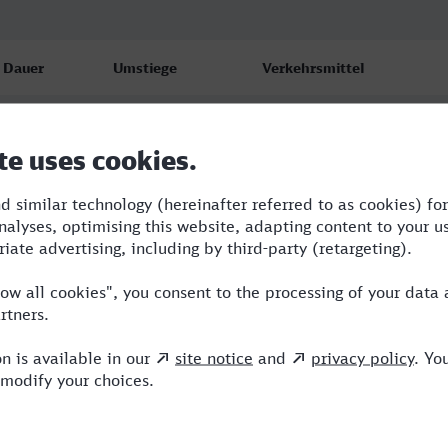
Dauer
Umstiege
Verkehrsmittel
2:43
1
RE
2:49
2
RE
2:49
2
RE