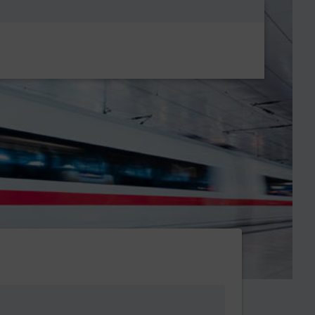
Metanavigatio