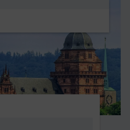
Metanavigatio