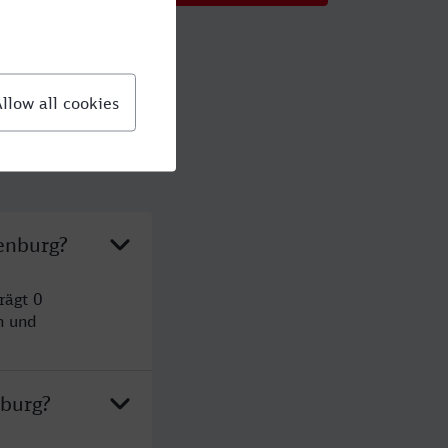
enburg?
rägt 0
n und
nburg?