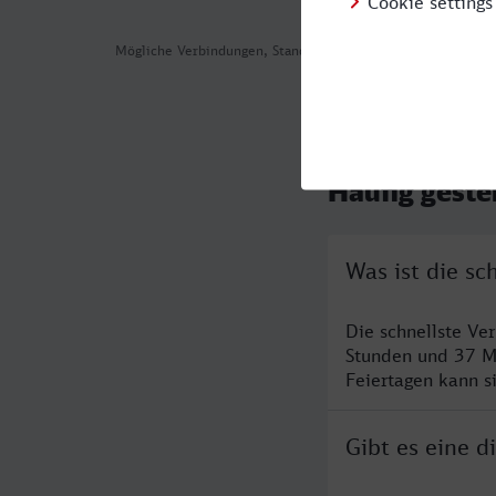
Mögliche Verbindungen, Stand: 2026-08-05 05:40
Häufig geste
Was ist die s
Die schnellste Ve
Stunden und 37 M
Feiertagen kann s
Gibt es eine 