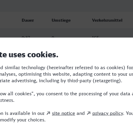
Dauer
Umstiege
Verkehrsmittel
0:37
0
ICE
0:37
0
ICE
0:37
0
ICE