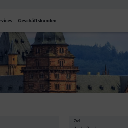
rvices
Geschäftskunden
burg Hbf
Ziel