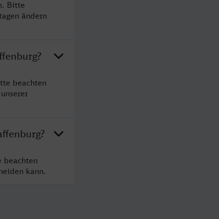
. Bitte
rtagen ändern
ffenburg?
itte beachten
 unserer
affenburg?
e beachten
cheiden kann.