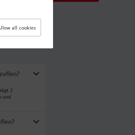
zuflen?
rägt 2
n und
flen?