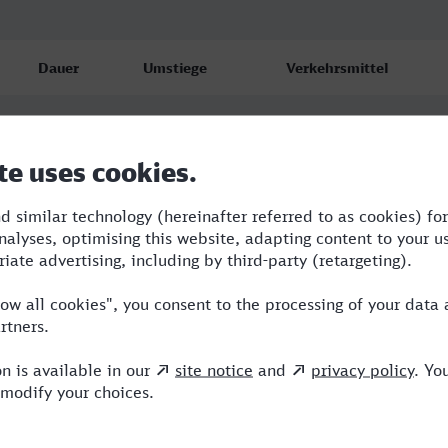
Dauer
Umstiege
Verkehrsmittel
2:46
3
RB,RE,ERB,ICE
3:21
2
RB,ERB,ENO
3:03
2
RB,ERB,ICE