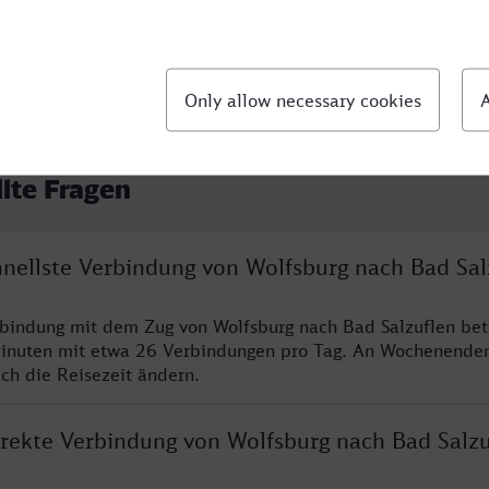
llte Fragen
hnellste Verbindung von Wolfsburg nach Bad Sal
rbindung mit dem Zug von Wolfsburg nach Bad Salzuflen bet
inuten mit etwa 26 Verbindungen pro Tag. An Wochenende
ich die Reisezeit ändern.
direkte Verbindung von Wolfsburg nach Bad Salzu