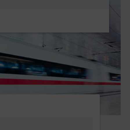
Metanavigatio