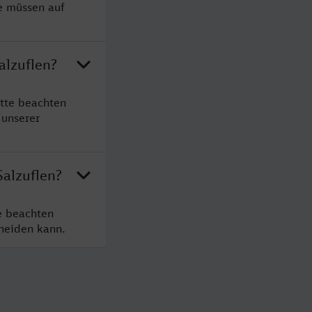
ie müssen auf
alzuflen?
itte beachten
 unserer
Salzuflen?
e beachten
cheiden kann.