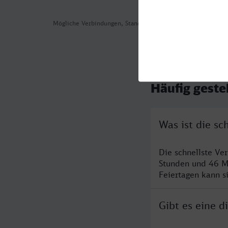
Mögliche Verbindungen, Stand: 2026-07-30 08:08
Häufig geste
Was ist die sc
Die schnellste Ve
Stunden und 46 M
Feiertagen kann s
Gibt es eine 