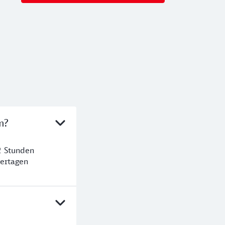
m?
2 Stunden
ertagen