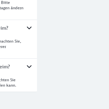
 Bitte
rtagen ändern
eim?
eachten Sie,
erer
heim?
chten Sie
den kann.