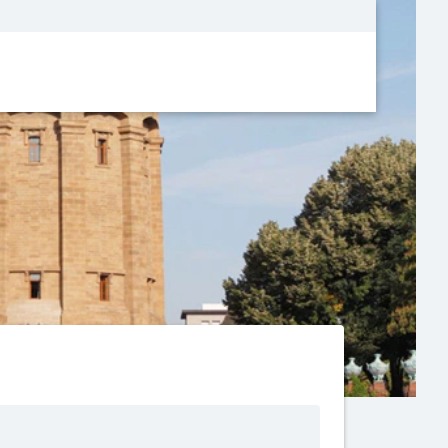
Metanavigatio