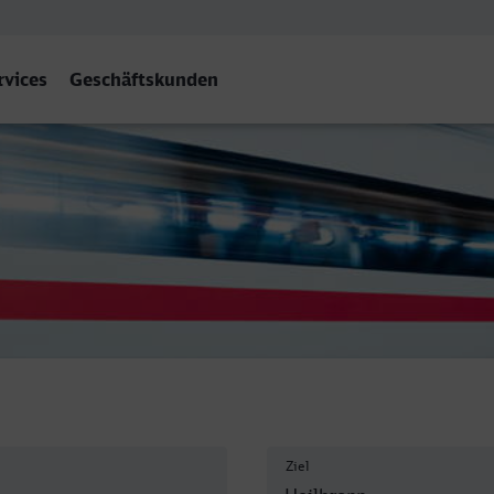
rvices
Geschäftskunden
bf
Ziel