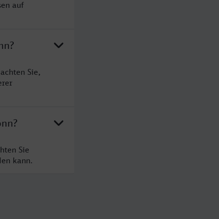
sen auf
onn?
achten Sie,
erer
onn?
hten Sie
den kann.