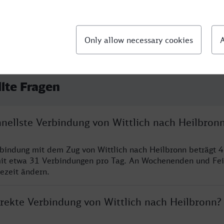
llte Fragen
hnellste Verbindung von Wittlich nach Heilbron
rbindung mit dem Zug von Wittlich nach Heilbronn beträgt 
it etwa 31 Verbindungen pro Tag. An Wochenenden und Fei
sezeit ändern.
irekte Verbindung von Wittlich nach Heilbronn?