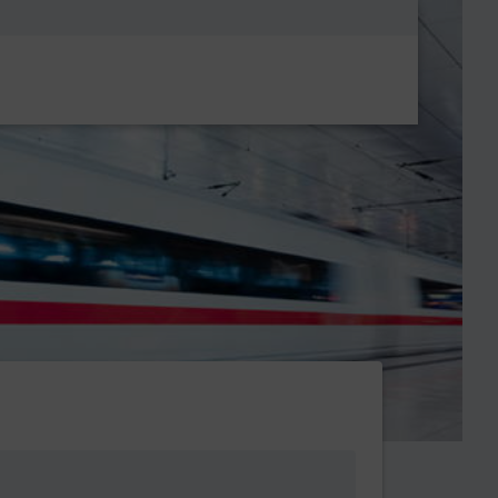
Metanavigatio