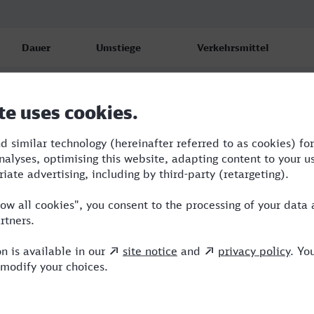
Dauer
Umstiege
Verkehrsmittel
4:25
3
RE,ICE
4:52
4
RE,ICE
4:58
2
RE,ICE