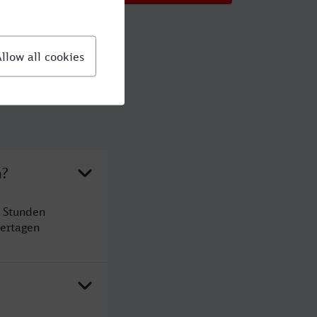
n?
4 Stunden
ertagen