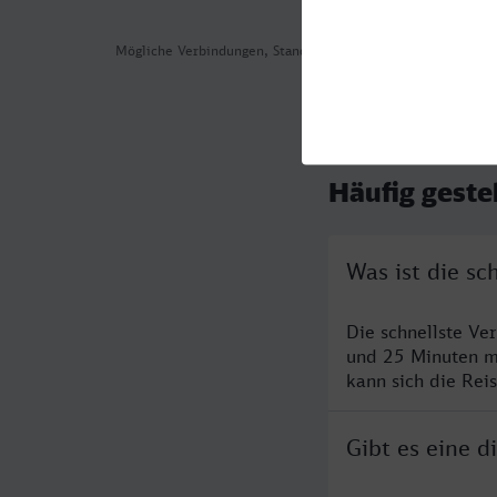
Mögliche Verbindungen, Stand: 2026-08-04 03:25
Häufig geste
Was ist die sc
Die schnellste Ve
und 25 Minuten m
kann sich die Rei
Gibt es eine d