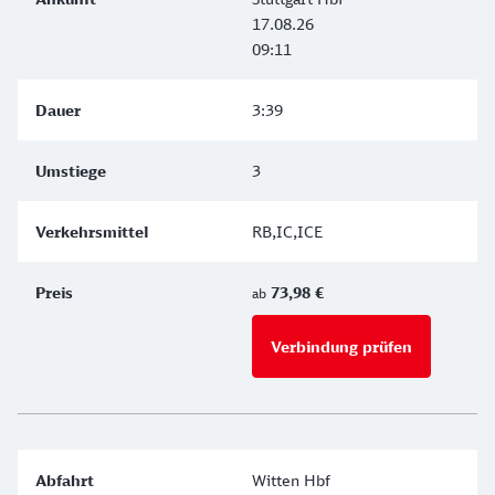
17.08.26
09:11
3:39
3
RB,IC,ICE
73,98 €
ab
Verbindung prüfen
für Preise 
Witten Hbf