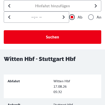
Datum der Hinfahrt
Uhrzeit der Hinfahrt
Ab
An
Uhrzeit als 
Uh
Witten Hbf - Stuttgart Hbf
Witten Hbf
17.08.26
05:32
Stuttgart Hbf