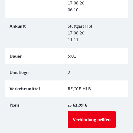
17.08.26
06:10
Stuttgart Hbf
17.08.26
11:11
5:01
2
RE,ICE,HLB
61,99 €
ab
Verbindung prüfen
für Preise 