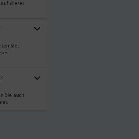
 auf dieser
?
ten Sie,
erer
?
en Sie auch
ann.