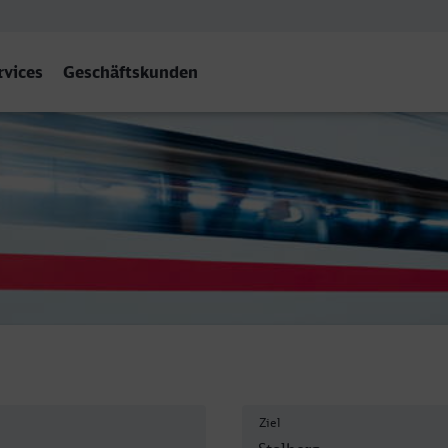
rvices
Geschäftskunden
inl) Hbf
Ziel