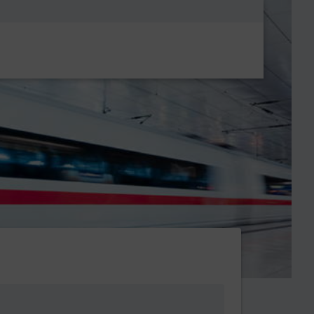
Metanavigatio