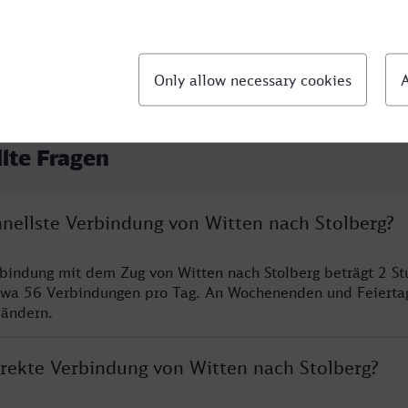
llte Fragen
hnellste Verbindung von Witten nach Stolberg?
rbindung mit dem Zug von Witten nach Stolberg beträgt 2 S
twa 56 Verbindungen pro Tag. An Wochenenden und Feierta
 ändern.
irekte Verbindung von Witten nach Stolberg?