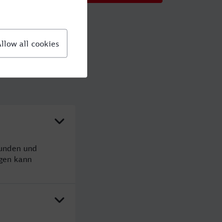
tunden und
gen kann