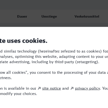
Dauer
Umstiege
Verkehrsmittel
2:10
2
RE,NX
2:10
2
RE,NX
2:10
2
RE,NX