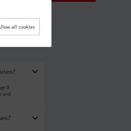
ausen?
ägt 0
n und
sen?