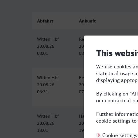
Abfahrt
Ankunft
Witten Hbf
Recklinghausen Hbf
20.08.26
20.08.26
08:01
08:52
Witten Hbf
Recklinghausen Hbf
20.08.26
20.08.26
06:31
07:29
Witten Hbf
Hauptbahnhof, Recklinghause
20.08.26
20.08.26
18:01
19:22