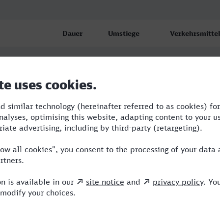
Dauer
Umstiege
Verkehrsmittel
0:51
1
ICE,VIA
0:58
1
RB,RE
n
1:21
2
BUS,VIA