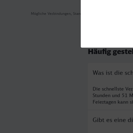
Mögliche Verbindungen, Stand: 2026-08-06 06:00
Häufig geste
Was ist die s
Die schnellste Ve
Stunden und 51 M
Feiertagen kann s
Gibt es eine 