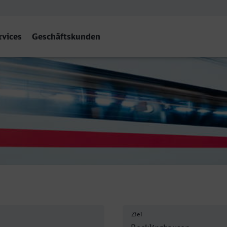
rvices
Geschäftskunden
en Hbf
Ziel