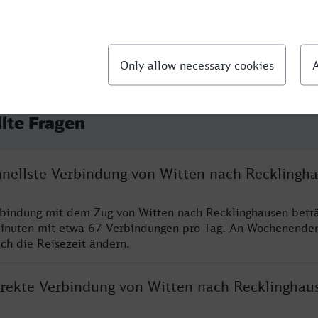
llte Fragen
chnellste Verbindung von Witten nach Recklingh
rbindung mit dem Zug von Witten nach Recklinghausen betr
inuten mit etwa 67 Verbindungen pro Tag. An Wochenende
ich die Reisezeit ändern.
direkte Verbindung von Witten nach Recklinghau