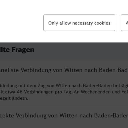
llte Fragen
chnellste Verbindung von Witten nach Baden-Ba
erbindung mit dem Zug von Witten nach Baden-Baden beträg
it etwa 46 Verbindungen pro Tag. An Wochenenden und Fei
sezeit ändern.
direkte Verbindung von Witten nach Baden-Bade