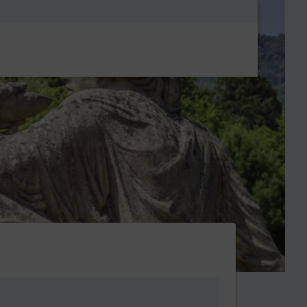
Metanavigatio