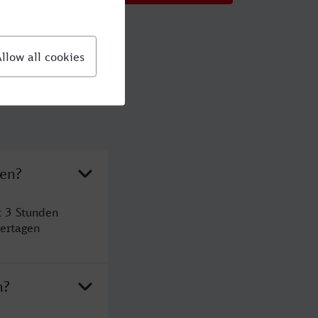
den?
t 3 Stunden
ertagen
n?