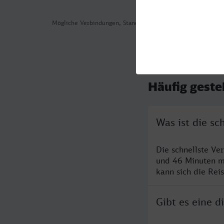
Mögliche Verbindungen, Stand: 2026-08-05 10:11
Häufig geste
Was ist die s
Die schnellste V
und 46 Minuten m
kann sich die Rei
Gibt es eine 