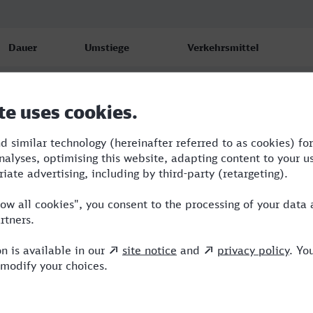
Dauer
Umstiege
Verkehrsmittel
3:46
2
RB,IC,ICE
5:08
3
RE,ICE,HLB
4:21
3
RB,ECE,ICE,VIA