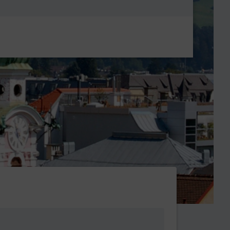
Metanavigatio