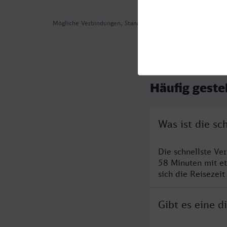
Mögliche Verbindungen, Stand: 2026-08-05 17:33
Häufig geste
Was ist die sc
Die schnellste Ve
58 Minuten mit e
sich die Reisezeit
Gibt es eine d