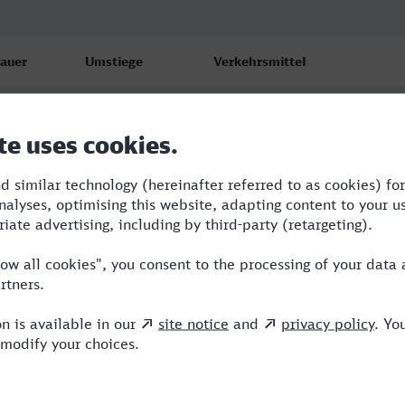
auer
Umstiege
Verkehrsmittel
:58
3
RJ,NX,ICE,VIA
:28
2
RB,RJ,ICE
1:20
5
BRB,REX,NX,ICE,VIA