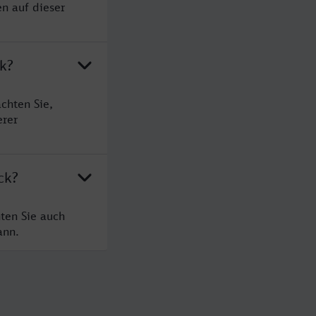
en auf dieser
k?
chten Sie,
erer
ck?
ten Sie auch
ann.