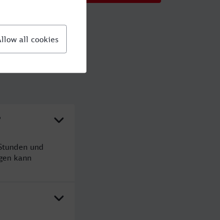
?
 Stunden und
gen kann