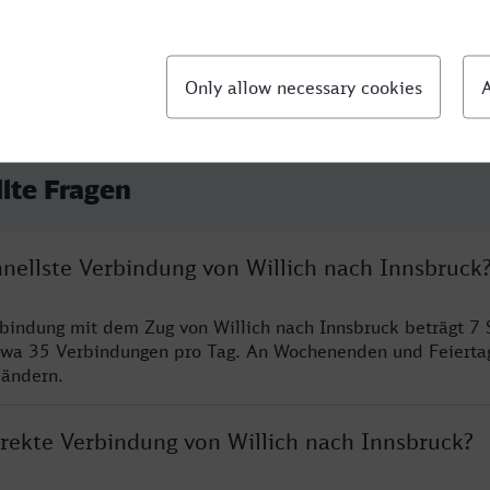
llte Fragen
hnellste Verbindung von Willich nach Innsbruck
rbindung mit dem Zug von Willich nach Innsbruck beträgt 7
twa 35 Verbindungen pro Tag. An Wochenenden und Feierta
 ändern.
irekte Verbindung von Willich nach Innsbruck?