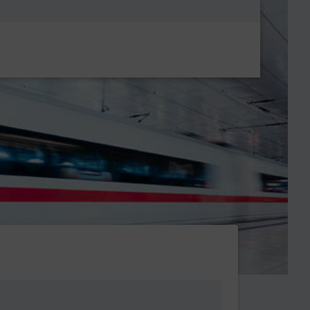
Metanavigatio