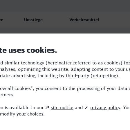
er
Umstiege
Verkehrsmittel
1
RB,VIA
2
RB,RE,NX
2
RE,NX,VIA