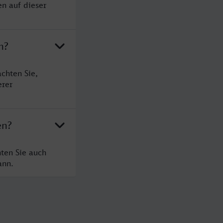
en auf dieser
n?
chten Sie,
erer
en?
hten Sie auch
ann.