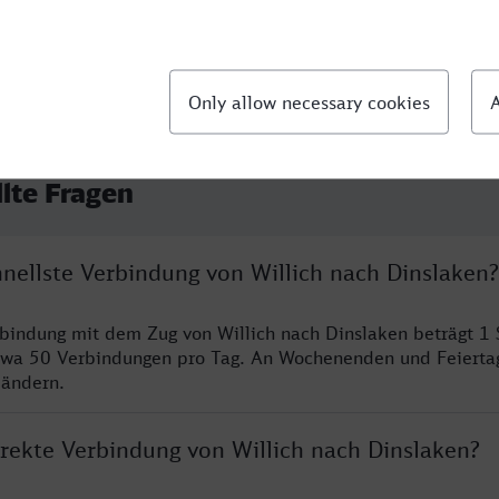
llte Fragen
hnellste Verbindung von Willich nach Dinslaken?
rbindung mit dem Zug von Willich nach Dinslaken beträgt 1
twa 50 Verbindungen pro Tag. An Wochenenden und Feierta
 ändern.
irekte Verbindung von Willich nach Dinslaken?