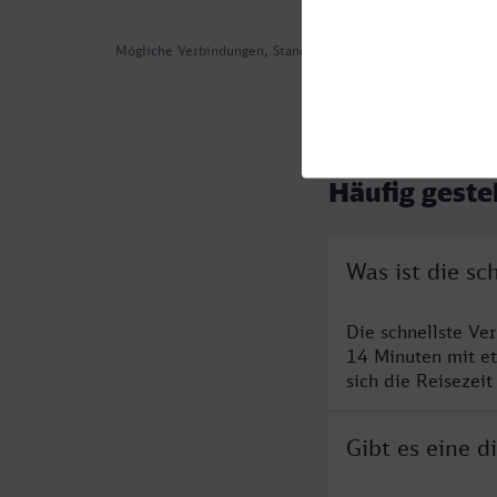
Mögliche Verbindungen, Stand: 2026-08-01 02:19
Häufig geste
Was ist die sc
Die schnellste Ve
14 Minuten mit e
sich die Reisezeit
Gibt es eine d