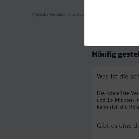
Mögliche Verbindungen, Stand: 2026-08-03 15:14
Häufig geste
Was ist die s
Die schnellste Ve
und 15 Minuten m
kann sich die Rei
Gibt es eine 