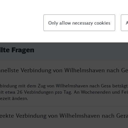
llte Fragen
chnellste Verbindung von Wilhelmshaven nach Ge
rbindung mit dem Zug von Wilhelmshaven nach Gera beträgt
it etwa 26 Verbindungen pro Tag. An Wochenenden und Fei
sezeit ändern.
direkte Verbindung von Wilhelmshaven nach Ger