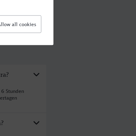
ra?
 6 Stunden
ertagen
a?