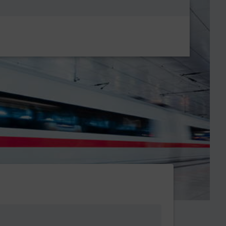
Metanavigatio