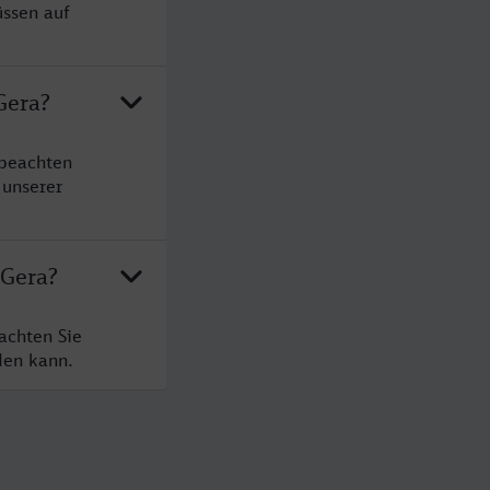
üssen auf
Gera?
 beachten
 unserer
 Gera?
achten Sie
den kann.