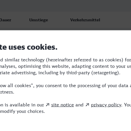
Dauer
Umstiege
Verkehrsmittel
6:15
3
RE,NWB,IC,ICE
6:51
5
ABR,RE,NWB,ICE,EB
13:16
3
RE,NWB,ICE