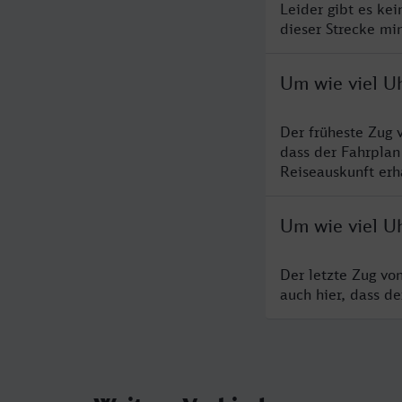
Leider gibt es ke
dieser Strecke mi
Um wie viel U
Der früheste Zug 
dass der Fahrplan
Reiseauskunft erha
Um wie viel U
Der letzte Zug vo
auch hier, dass d