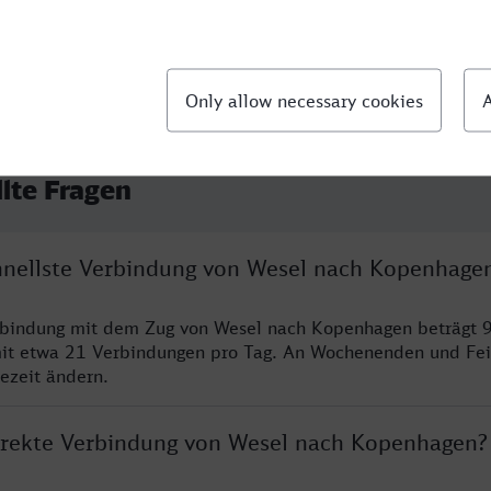
llte Fragen
chnellste Verbindung von Wesel nach Kopenhage
erbindung mit dem Zug von Wesel nach Kopenhagen beträgt 
it etwa 21 Verbindungen pro Tag. An Wochenenden und Fei
sezeit ändern.
direkte Verbindung von Wesel nach Kopenhagen?