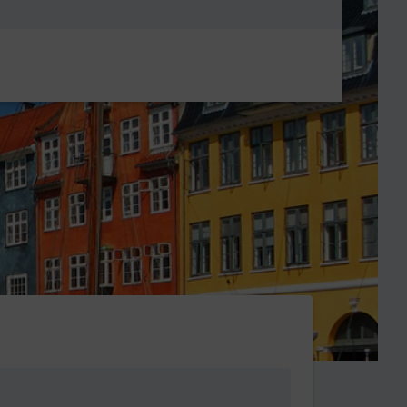
Metanavigatio