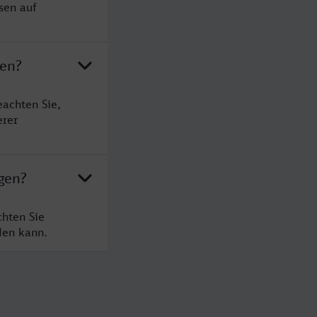
sen auf
gen?
achten Sie,
erer
gen?
hten Sie
den kann.