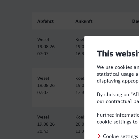
Abfahrt
Ankunft
Da
Wesel
Koebenhavn H
9:3
19.08.26
19.08.26
07:07
16:38
Wesel
Koebenhavn H
10:
19.08.26
19.08.26
07:07
17:38
Wesel
Koebenhavn H
14:
19.08.26
20.08.26
20:43
11:38