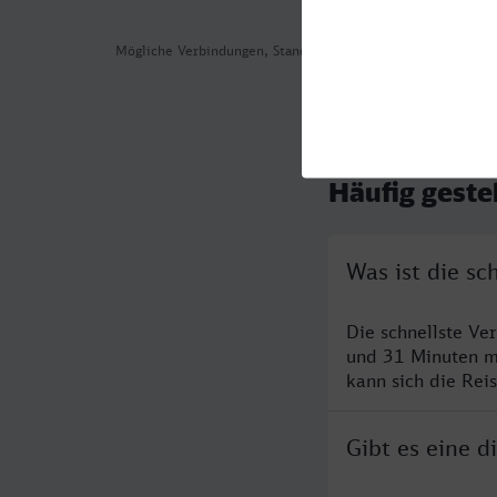
Mögliche Verbindungen, Stand: 2026-08-05 05:49
Häufig geste
Was ist die s
Die schnellste V
und 31 Minuten m
kann sich die Rei
Gibt es eine 