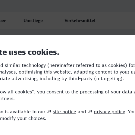
uer
Umstiege
Verkehrsmittel
1
3
S,ECE,NX,ICE
31
5
NBE,RE,RJ,NX,ICE
55
5
BUS,RE,ERB,ECE,ICE,VIA