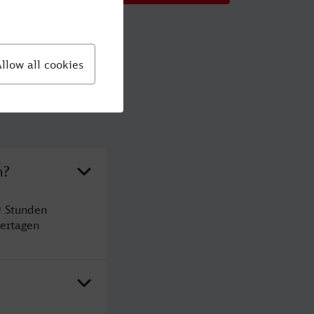
n?
9 Stunden
ertagen