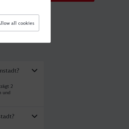
mstadt?
rägt 2
n und
stadt?