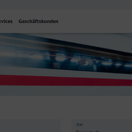
rvices
Geschäftskunden
 Darmstadt Hbf
Ziel