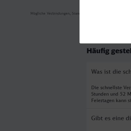
Mögliche Verbindungen, Stand: 2026-07-30 03:27
Häufig geste
Was ist die s
Die schnellste Ve
Stunden und 52 M
Feiertagen kann s
Gibt es eine 