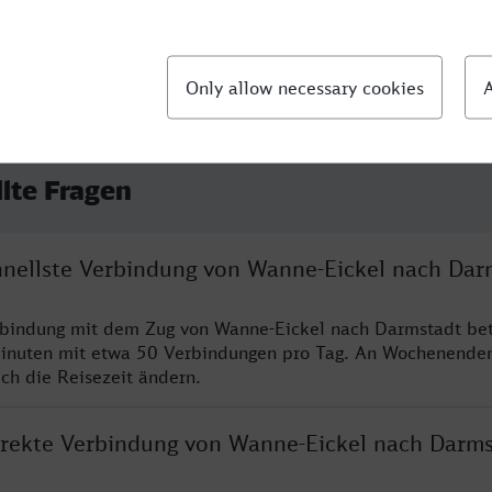
llte Fragen
chnellste Verbindung von Wanne-Eickel nach Dar
rbindung mit dem Zug von Wanne-Eickel nach Darmstadt bet
inuten mit etwa 50 Verbindungen pro Tag. An Wochenende
ich die Reisezeit ändern.
direkte Verbindung von Wanne-Eickel nach Darm