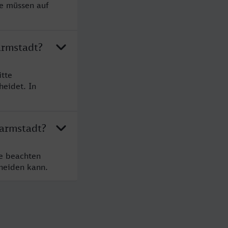
ie müssen auf
armstadt?
itte
heidet. In
Darmstadt?
te beachten
cheiden kann.