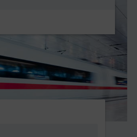
Metanavigatio