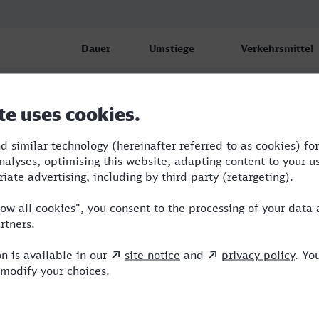
Dauer
Umstiege
Verkehrsmittel
t Hbf
2:52
2
ERB,ICE
t Hbf
2:59
2
RB,ERB,ICE
t Hbf
2:52
2
ERB,ICE