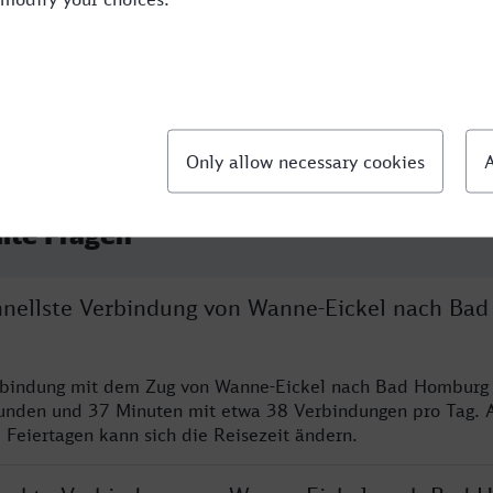
llte Fragen
chnellste Verbindung von Wanne-Eickel nach Ba
erbindung mit dem Zug von Wanne-Eickel nach Bad Homburg 
tunden und 37 Minuten mit etwa 38 Verbindungen pro Tag. 
eiertagen kann sich die Reisezeit ändern.