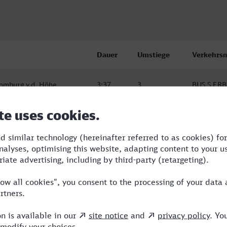
Dauer
Umstiege
Verkehrsm
omburg v.d. Höhe
3:37
3
BUS,S,ERB
omburg v.d. Höhe
4:47
4
RB,BUS,RE
omburg v.d. Höhe
4:47
4
RB,BUS,RE