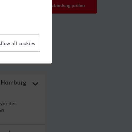
Verbindung prüfen
für Preise ab 65,98 €
d Homburg
vor der
An