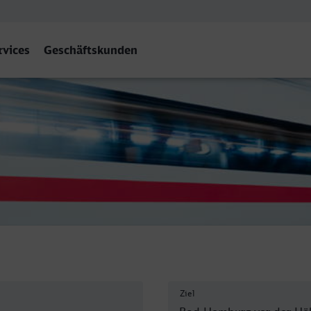
rvices
Geschäftskunden
 Bahnhof, Bad Homburg v.d. 
Ziel