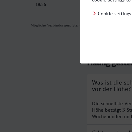
18:26
23:13
Mögliche Verbindungen, Stand: 2026-08-02 05:37
Häufig geste
Was ist die s
vor der Höhe?
Die schnellste V
Höhe beträgt 3 S
Wochenenden und F