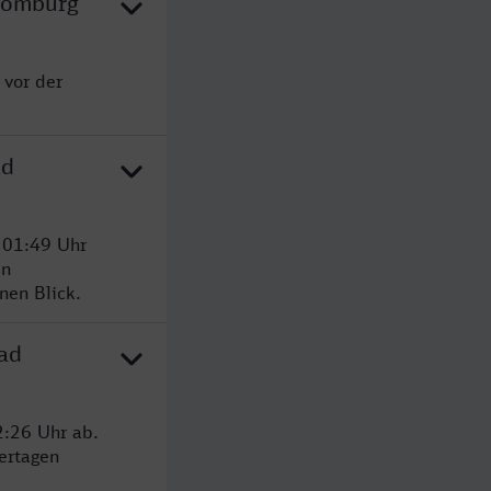
 Homburg
 vor der
ad
 01:49 Uhr
en
nen Blick.
Bad
2:26 Uhr ab.
ertagen