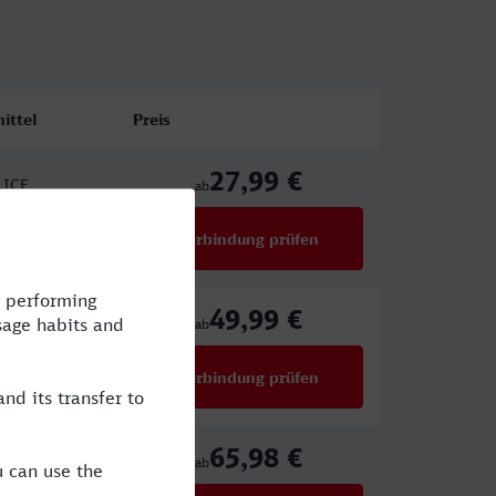
ittel
Preis
27,99 €
,ICE
ab
Verbindung prüfen
für Preise ab 27,99 €
49,99 €
,ERB,ICE
ab
Verbindung prüfen
für Preise ab 49,99 €
65,98 €
,ERB,ICE
ab