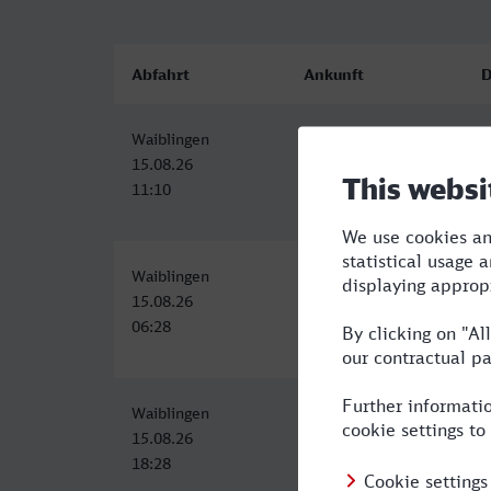
Abfahrt
Ankunft
D
Waiblingen
Döbeln Hbf
5
15.08.26
15.08.26
11:10
17:09
Waiblingen
Döbeln Hbf
6
15.08.26
15.08.26
06:28
12:53
Waiblingen
Döbeln Hbf
1
15.08.26
16.08.26
18:28
05:44