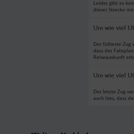
Leider gibt es ke
dieser Strecke mi
Um wie viel U
Der früheste Zug 
dass der Fahrplan
Reiseauskunft erha
Um wie viel U
Der letzte Zug vo
auch hier, dass d