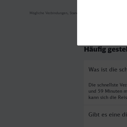
Mögliche Verbindungen, Stand: 2026-08-01 05:42
Häufig geste
Was ist die s
Die schnellste Ve
und 59 Minuten m
kann sich die Rei
Gibt es eine 