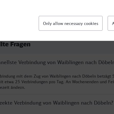
llte Fragen
chnellste Verbindung von Waiblingen nach Döbel
rbindung mit dem Zug von Waiblingen nach Döbeln beträgt 
it etwa 25 Verbindungen pro Tag. An Wochenenden und Fei
sezeit ändern.
direkte Verbindung von Waiblingen nach Döbeln?