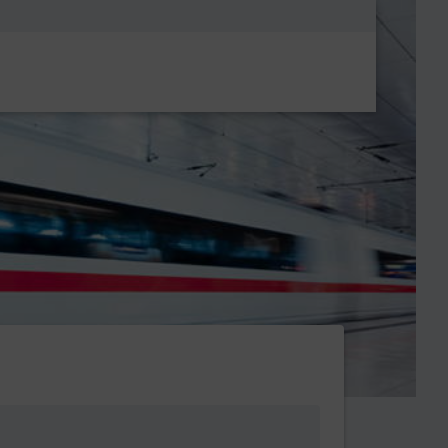
Metanavigatio