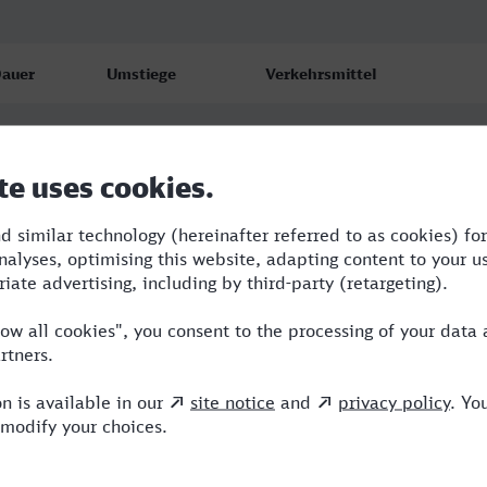
auer
Umstiege
Verkehrsmittel
:59
4
S,RE,ARV,ICE,MRB
:25
2
ARV,ICE,MRB
1:16
3
ARV,ICE,MRB