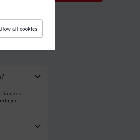
n?
5 Stunden
ertagen