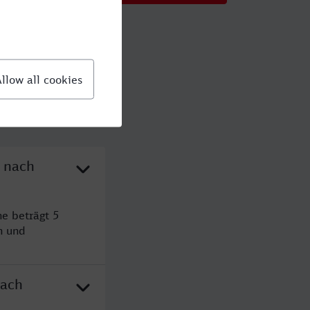
n nach
e beträgt 5
n und
nach