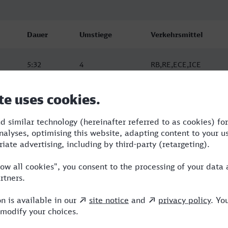
Dauer
Umstiege
Verkehrsmittel
5:32
4
RB,RE,ECE,ICE
5:37
4
RE,ERB,ICE
8:28
2
RE,ERB,ICE