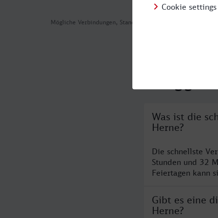
Mögliche Verbindungen, Stand: 2026-08-03 04:25
Häufig geste
Was ist die s
Herne?
Die schnellste Ve
Stunden und 32 M
Feiertagen kann s
Gibt es eine 
Herne?