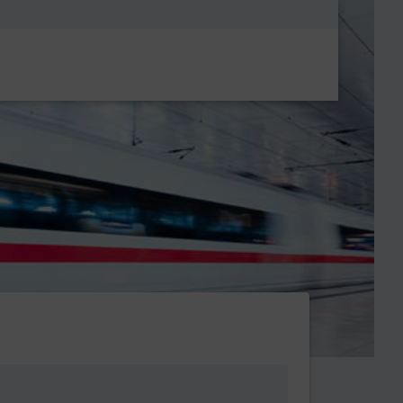
Metanavigatio