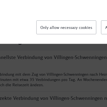
llte Fragen
chnellste Verbindung von Villingen-Schwenninge
rbindung mit dem Zug von Villingen-Schwenningen nach Hern
inuten mit etwa 35 Verbindungen pro Tag. An Wochenende
ich die Reisezeit ändern.
direkte Verbindung von Villingen-Schwenningen 