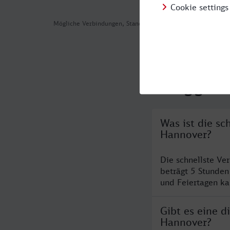
Mögliche Verbindungen, Stand: 2026-08-05 18:08
Häufig geste
Was ist die s
Hannover?
Die schnellste Ve
beträgt 5 Stunde
und Feiertagen ka
Gibt es eine 
Hannover?