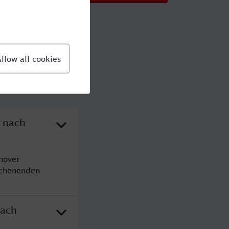
n nach
nover
ochenenden
nach