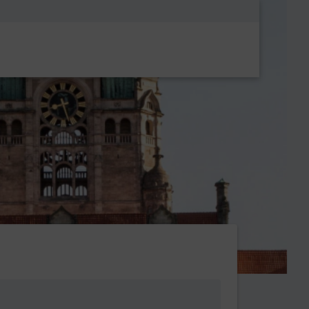
Metanavigatio