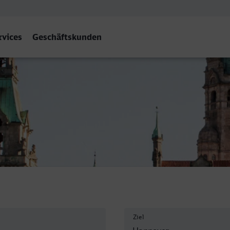
rvices
Geschäftskunden
nnover Hbf
Ziel