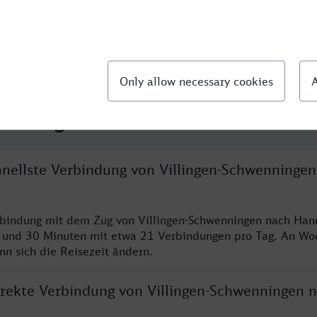
llte Fragen
chnellste Verbindung von Villingen-Schwenninge
rbindung mit dem Zug von Villingen-Schwenningen nach Han
n und 30 Minuten mit etwa 21 Verbindungen pro Tag. An W
nn sich die Reisezeit ändern.
direkte Verbindung von Villingen-Schwenningen 