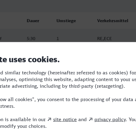
Dauer
Umstiege
Verkehrsmittel
f
5:30
1
RE,ECE
f
5:56
2
RE,ICE
f
8:02
2
RE,ICE