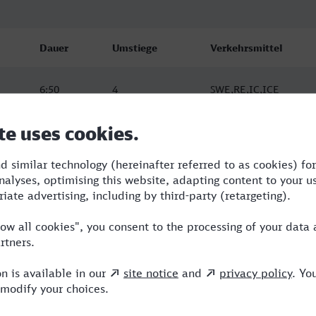
Dauer
Umstiege
Verkehrsmittel
6:50
4
SWE,RE,IC,ICE
6:55
3
RE,ICE
10:28
4
RE,ICE,EB