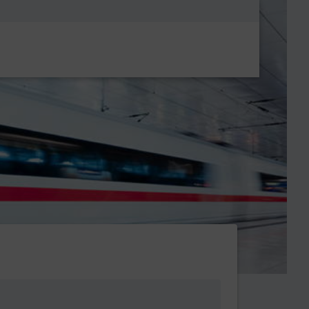
Metanavigatio