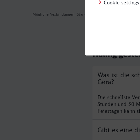
Mögliche Verbindungen, Stand: 2026-08-06 02:14
Häufig geste
Was ist die s
Gera?
Die schnellste Ve
Stunden und 50 M
Feiertagen kann s
Gibt es eine 