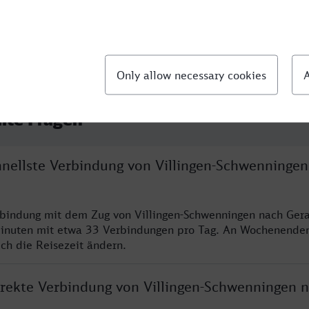
llte Fragen
chnellste Verbindung von Villingen-Schwenninge
rbindung mit dem Zug von Villingen-Schwenningen nach Gera
inuten mit etwa 33 Verbindungen pro Tag. An Wochenende
ich die Reisezeit ändern.
direkte Verbindung von Villingen-Schwenningen 