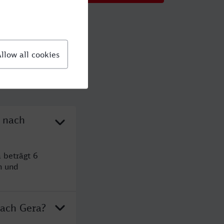
n nach
 beträgt 6
n und
nach Gera?