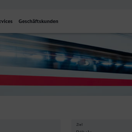
rvices
Geschäftskunden
eln Hbf
Ziel