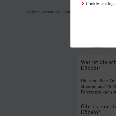
Mögliche Verbindungen, Stand: 2026-08-03 07:22
Häufig geste
Was ist die s
Döbeln?
Die schnellste Ve
Stunden und 48 M
Feiertagen kann s
Gibt es eine 
Döbeln?