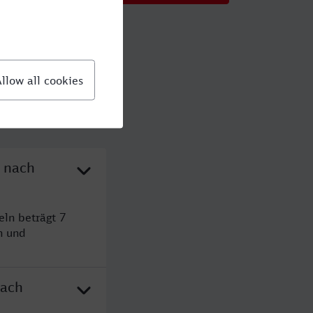
n nach
eln beträgt 7
n und
nach