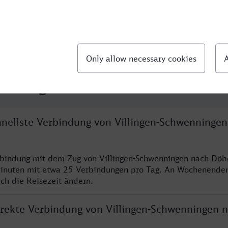
llte Fragen
chnellste Verbindung von Villingen-Schwenninge
rbindung mit dem Zug von Villingen-Schwenningen nach Döb
inuten mit etwa 25 Verbindungen pro Tag. An Wochenende
ich die Reisezeit ändern.
direkte Verbindung von Villingen-Schwenningen 