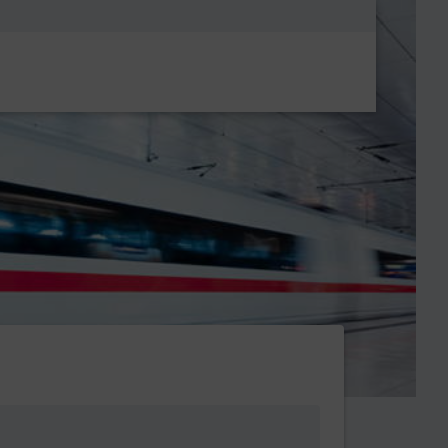
Metanavigatio