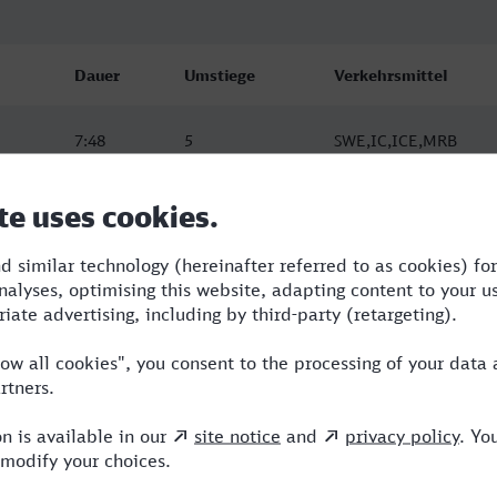
Dauer
Umstiege
Verkehrsmittel
7:48
5
SWE,IC,ICE,MRB
7:53
3
RE,ICE,MRB
10:18
4
RE,ICE,MRB