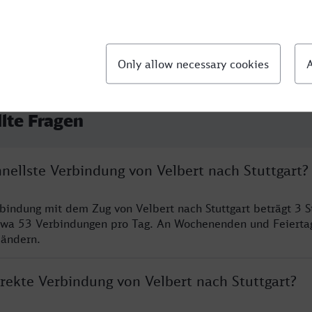
llte Fragen
hnellste Verbindung von Velbert nach Stuttgart?
rbindung mit dem Zug von Velbert nach Stuttgart beträgt 3 
twa 53 Verbindungen pro Tag. An Wochenenden und Feierta
 ändern.
irekte Verbindung von Velbert nach Stuttgart?