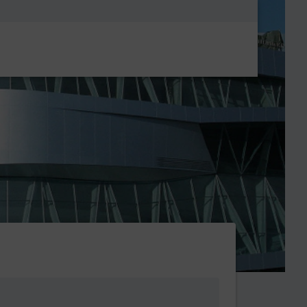
Metanavigatio