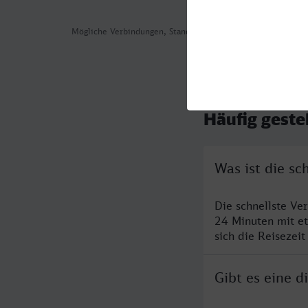
Mögliche Verbindungen, Stand: 2026-08-04 09:11
Häufig geste
Was ist die sc
Die schnellste Ve
24 Minuten mit e
sich die Reisezeit
Gibt es eine d