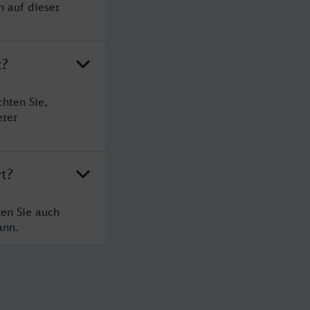
n auf dieser
t?
chten Sie,
erer
rt?
ten Sie auch
ann.