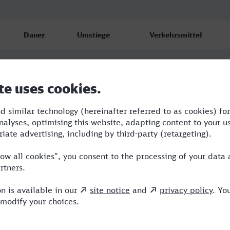
Dauer
Umstiege
Verkehrsmittel
3:24
3
S,IC,ICE
3:35
1
RE,ICE
3:35
1
RE,ICE