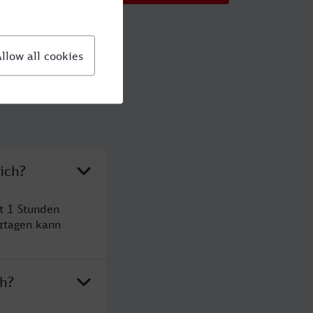
ich?
t 1 Stunden
rtagen kann
ch?