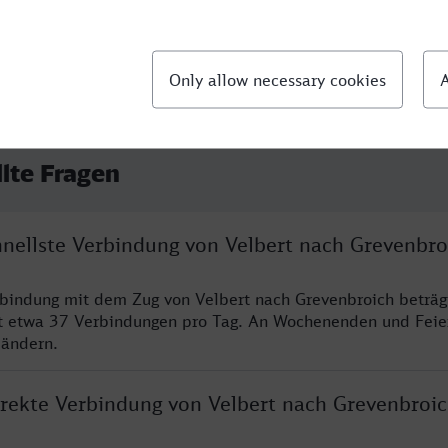
llte Fragen
hnellste Verbindung von Velbert nach Grevenbro
rbindung mit dem Zug von Velbert nach Grevenbroich beträg
t etwa 37 Verbindungen pro Tag. An Wochenenden und Feie
 ändern.
direkte Verbindung von Velbert nach Grevenbroi