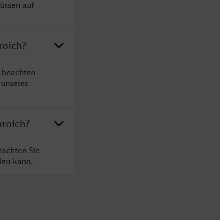
müssen auf
roich?
e beachten
 unserer
broich?
eachten Sie
den kann.