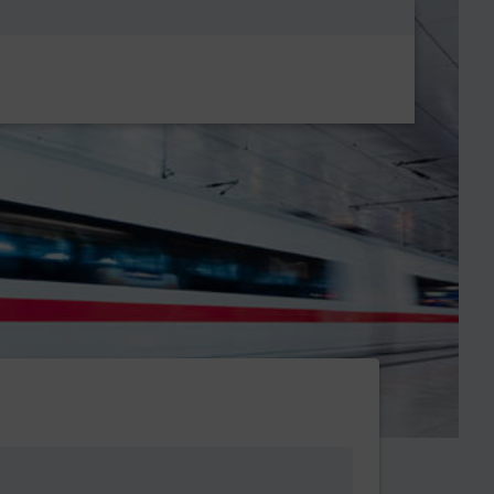
Metanavigatio