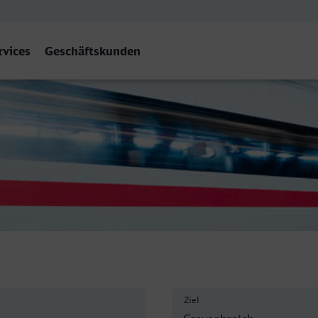
rvices
Geschäftskunden
roich
Ziel