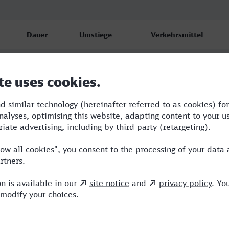
Dauer
Umstiege
Verkehrsmittel
1:04
2
S,NX,VIA
1:15
2
RE,NX,VIA
1:45
2
RE,NX,VIA