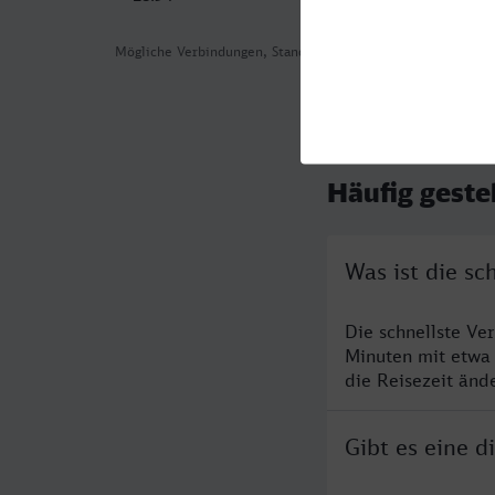
Mögliche Verbindungen, Stand: 2026-08-04 05:16
Häufig geste
Was ist die s
Die schnellste Ve
Minuten mit etwa
die Reisezeit änd
Gibt es eine 