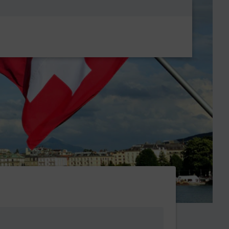
Metanavigatio