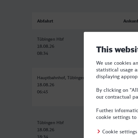
Abfahrt
Ankunf
Tübingen Hbf
Genèv
18.08.26
18.08.
08:34
14:38
Hauptbahnhof, Tübingen
Genèv
18.08.26
18.08.
06:45
16:21
Tübingen Hbf
Genèv
18.08.26
19.08.
18:34
11:51