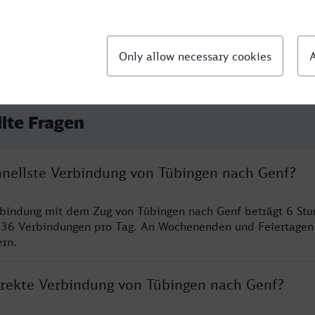
llte Fragen
chnellste Verbindung von Tübingen nach Genf?
rbindung mit dem Zug von Tübingen nach Genf beträgt 6 St
 36 Verbindungen pro Tag. An Wochenenden und Feiertagen 
ern.
direkte Verbindung von Tübingen nach Genf?