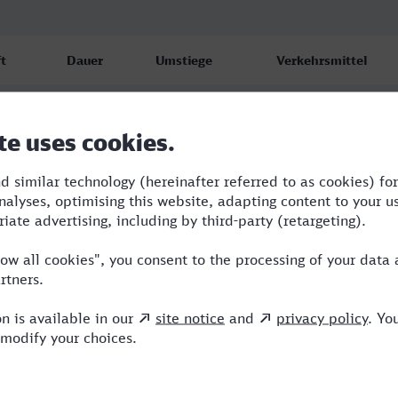
t
Dauer
Umstiege
Verkehrsmittel
e
6:04
2
RB,IC
26
e
9:36
4
BUS,R,RE,ICE
26
e
17:17
10
RB,R,RE
26